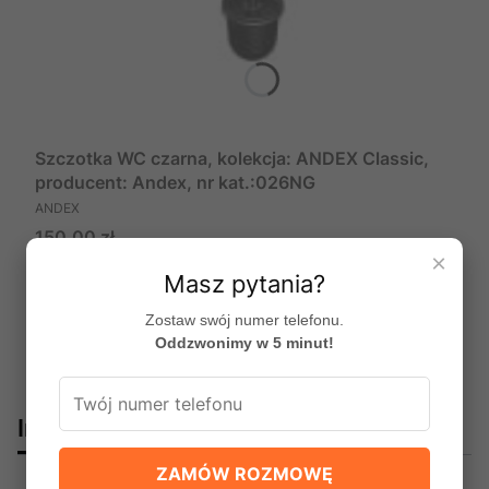
Szczotka WC czarna, kolekcja: ANDEX Classic,
producent: Andex, nr kat.:026NG
PRODUCENT
ANDEX
Cena
150,00 zł
×
Do koszyka
Masz pytania?
Zostaw swój numer telefonu.
Oddzwonimy w 5 minut!
Innym spododobały się:
ZAMÓW ROZMOWĘ