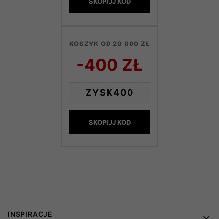
SKOPIUJ KOD
KOSZYK OD 20 000 ZŁ
-400 ZŁ
ZYSK400
SKOPIUJ KOD
Linki w stopce
INSPIRACJE