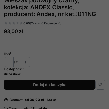
Wieszak podwójny czarny,
kolekcja: ANDEX Classic,
producent: Andex, nr kat.:011NG
0.00
(Oceny: 0 Recenzje: 0)
Cena
93,00 zł
Ilość
szt.
Dostępność:
duża ilość
Dodaj do koszyka
Dostawa
od 30,00 zł
- Kurier
Czas wysyłki:
48 godzin