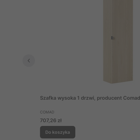
Szafka wysoka 1 drzwi, producent Coma
PRODUCENT
COMAD
Cena
707,26 zł
Do koszyka