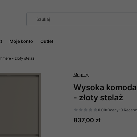
t
Moje konto
Outlet
mere - złoty stelaż
Megstyl
Wysoka komoda 
- złoty stelaż
0.00
(Oceny: 0 Recenzj
Cena
837,00 zł