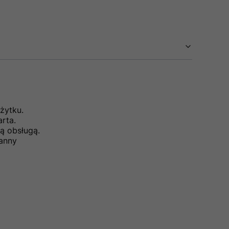
żytku.
rta.
ą obsługą.
anny