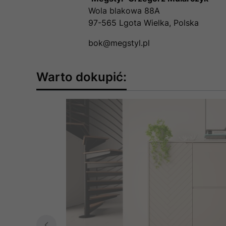
Wola blakowa 88A
97-565 Lgota Wielka, Polska
bok@megstyl.pl
Warto dokupić: