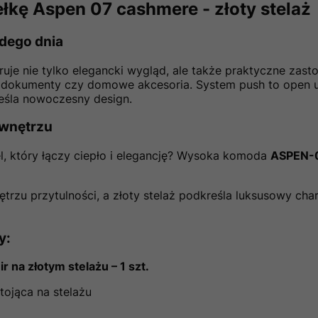
kę Aspen 07 cashmere - złoty stelaż
dego dnia
ruje nie tylko elegancki wygląd, ale także praktyczne zasto
 dokumenty czy domowe akcesoria. System push to open u
eśla nowoczesny design.
 wnętrzu
 który łączy ciepło i elegancję? Wysoka komoda
ASPEN-
trzu przytulności, a złoty stelaż podkreśla luksusowy cha
y
:
a złotym stelażu – 1 szt.
ojąca na stelażu