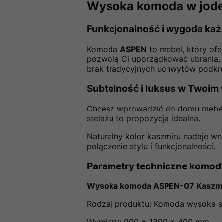
Wysoka komoda w jodeł
Funkcjonalność i wygoda każ
Komoda
ASPEN
to mebel, który ofe
pozwolą Ci uporządkować ubrania,
brak tradycyjnych uchwytów podkr
Subtelność i luksus w Twoim
Chcesz wprowadzić do domu mebel,
stelażu to propozycja idealna.
Naturalny kolor kaszmiru nadaje wnę
połączenie stylu i funkcjonalności.
Parametry techniczne komod
Wysoka komoda ASPEN-07 Kaszmir n
Rodzaj produktu: Komoda wysoka st
Wymiary: 900 × 1300 × 400 mm