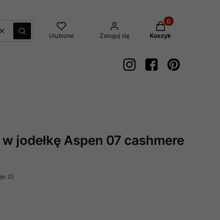
Produkty w koszyk
Wyczyść
Szukaj
Ulubione
Zaloguj się
Koszyk
w jodełkę Aspen 07 cashmere
e: 0)