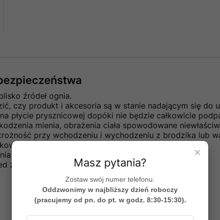
e bezpieczeństwa
blisko źródeł ognia.
ć, czy produkt i akcesoria są w stanie nadającym się do u
a płycie prysznicowej dopóki nie będzie całkowicie podpa
kodzenia mienia, obrażenia ciała spowodowane niewłaściw
rożność przy wchodzeniu i wychodzeniu z brodzika lub w
ytkowanie uszkodzonego produktu
×
ania ciężkich przedmiotów na paczkę z produktem
Masz pytania?
zed zakończeniem jego montażu
Zostaw swój numer telefonu.
Oddzwonimy w najbliższy dzień roboczy
(pracujemy od pn. do pt. w godz. 8:30-15:30).