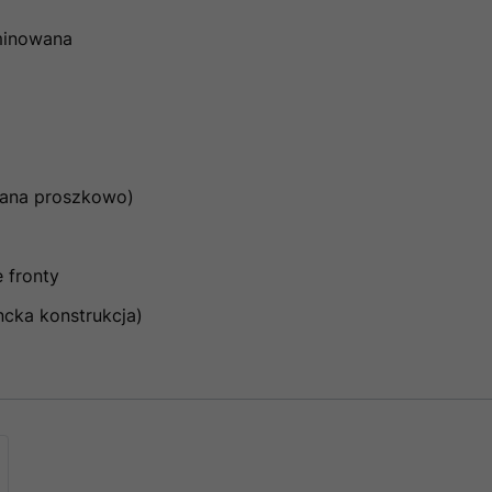
aminowana
owana proszkowo)
 fronty
ancka konstrukcja)