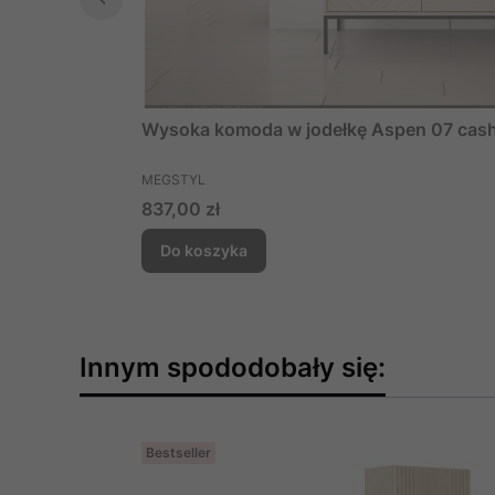
Wysoka komoda w jodełkę Aspen 07 cashm
PRODUCENT
MEGSTYL
Cena
837,00 zł
Do koszyka
Innym spododobały się:
Bestseller