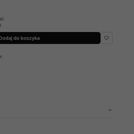
ść:
ć
Dodaj do koszyka
r: