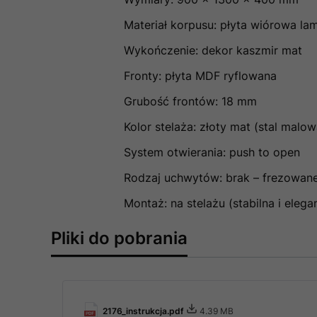
Materiał korpusu: płyta wiórowa l
Wykończenie: dekor kaszmir mat
Fronty: płyta MDF ryflowana
Grubość frontów: 18 mm
Kolor stelaża: złoty mat (stal mal
System otwierania: push to open
Rodzaj uchwytów: brak – frezowane
Montaż: na stelażu (stabilna i eleg
Pliki do pobrania
2176_instrukcja.pdf
4.39 MB