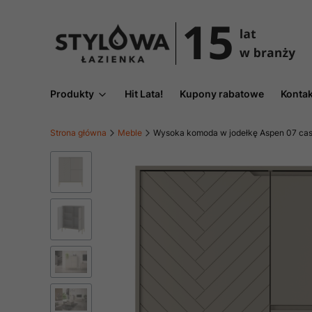
Produkty
Hit Lata!
Kupony rabatowe
Kontak
Strona główna
Meble
Wysoka komoda w jodełkę Aspen 07 cash