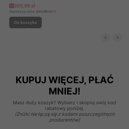
Cena promocyjna
203,99 zł
Najniższa cena:
203,99 zł
0%
Do koszyka
KUPUJ WIĘCEJ, PŁAĆ
MNIEJ!
Masz duży koszyk? Wybierz i skopiuj swój kod
rabatowy poniżej.
(Zniżki nie łączą się z kodami poszczególnych
producentów)