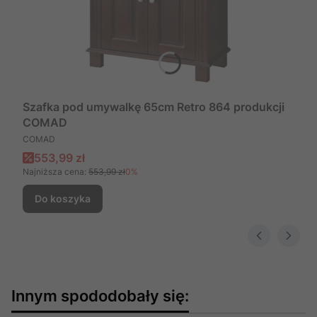
Szafka pod umywalkę 65cm Retro 864 produkcji
COMAD
PRODUCENT
COMAD
Cena promocyjna
553,99 zł
Najniższa cena:
553,99 zł
0%
Do koszyka
Innym spododobały się: