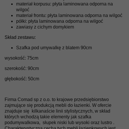
materiał korpusu: płyta laminowana odporna na
wilgoć
materiał frontu: płyta laminowana odporna na wilgoć
półki: płyta laminowana odporna na wilgoć
zawiasy z cichym domykiem
Skład zestawu:
Szafka pod umywalkę z blatem 90cm
wysokość: 75cm
szerokość: 90cm
głębokość: 50cm
Firma Comad sp z o.o. to krajowe przedsiębiorstwo
zajmujące się produkcją mebli do łazienki. W ofercie
znajduje się kilkanaście linii stylistycznych, w skład
których wchodzą takie elementy jak szafka
podumywalkowa, słupek niski lub wysoki oraz lustro .
Charakterystyczną cechą tych mebli łazienkowych jest