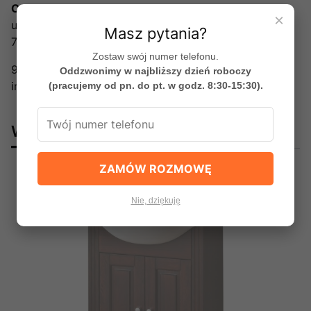
Comad Sp. z o.o.
×
ul. Dobropole 4
Masz pytania?
70-892 Szczecin, Polska
Zostaw swój numer telefonu.
91 489 90 90
Oddzwonimy w najbliższy dzień roboczy
info@comad.eu
(pracujemy od pn. do pt. w godz. 8:30-15:30).
Warto dokupić:
ZAMÓW ROZMOWĘ
Okazja
Nie, dziękuję