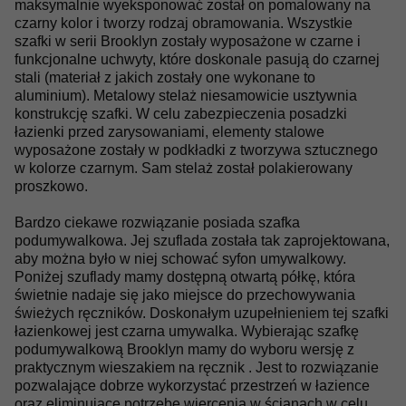
maksymalnie wyeksponować został on pomalowany na
czarny kolor i tworzy rodzaj obramowania. Wszystkie
szafki w serii Brooklyn zostały wyposażone w czarne i
funkcjonalne uchwyty, które doskonale pasują do czarnej
stali
(m
ateriał z jakich zostały one wykonane to
aluminium
)
. Metalowy stelaż niesamowicie
usztywnia
konstrukcję
szafk
i
.
W celu zabezpieczenia posadzki
łazienki przed zarysowaniami, elementy stalowe
wyposażone zostały w podkładki z tworzywa sztucznego
w kolorze czarnym. Sam stelaż został polakierowany
proszkowo.
Bardzo ciekawe rozwiązanie posiada szafka
podumywalkowa. Jej szuflad
a
został
a
tak zaprojektowan
a
,
aby można było w ni
ej
schować syfon umywalkowy.
Poniżej szuflady mamy dostępną otwartą półkę, która
świetnie nadaje się jako miejsce do przechowywania
świeżych ręczników.
Doskonałym uzupełnieniem tej szafki
łazienkowej jest czarna umywalka. Wybierając szafkę
podumywalkową Brooklyn mamy do wyboru wersję z
praktycznym wieszakiem na ręcznik .
Jest to rozwiązanie
pozwalające dobrze wykorzystać przestrzeń w łazience
oraz eliminujące potrzebę wiercenia w ścianach w celu