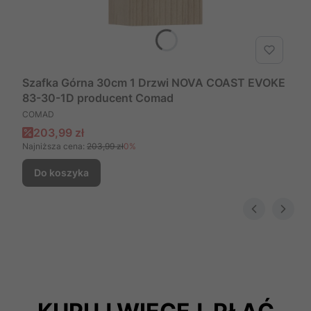
Szafka Górna 30cm 1 Drzwi NOVA COAST EVOKE
83-30-1D producent Comad
PRODUCENT
COMAD
Cena promocyjna
203,99 zł
Najniższa cena:
203,99 zł
0%
Do koszyka