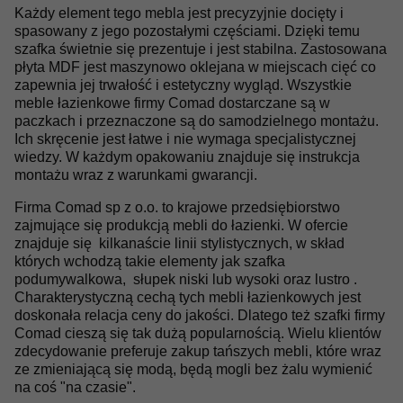
Każdy element tego mebla jest precyzyjnie docięty i
spasowany z jego pozostałymi częściami. Dzięki temu
szafka świetnie się prezentuje i jest stabilna. Zastosowana
płyta MDF jest maszynowo oklejana w miejscach cięć co
zapewnia jej trwałość i estetyczny wygląd. Wszystkie
meble łazienkowe firmy Comad dostarczane są w
paczkach i przeznaczone są do samodzielnego montażu.
Ich skręcenie jest łatwe i nie wymaga specjalistycznej
wiedzy. W każdym opakowaniu znajduje się instrukcja
montażu wraz z warunkami gwarancji.
Firma Comad sp z o.o. to krajowe przedsiębiorstwo
zajmujące się produkcją mebli do łazienki. W ofercie
znajduje się kilkanaście linii stylistycznych, w skład
których wchodzą takie elementy jak szafka
podumywalkowa, słupek niski lub wysoki oraz lustro .
Charakterystyczną cechą tych mebli łazienkowych jest
doskonała relacja ceny do jakości. Dlatego też szafki firmy
Comad cieszą się tak dużą popularnością. Wielu klientów
zdecydowanie preferuje zakup tańszych mebli, które wraz
ze zmieniającą się modą, będą mogli bez żalu wymienić
na coś "na czasie".