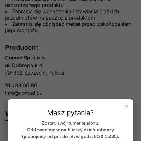
uszkodzonego produktu
Zabrania się wchodzenia i stawiania ciężkich
przedmiotów na paczkę z produktem
Zabrania się obciążać mebel przed zakończeniem
jego montażu
Producent
Comad Sp. z o.o.
ul. Dobropole 4
70-892 Szczecin, Polska
91 489 90 90
info@comad.eu
×
Masz pytania?
Warto dokupić:
Zostaw swój numer telefonu.
Oddzwonimy w najbliższy dzień roboczy
Okazja
(pracujemy od pn. do pt. w godz. 8:30-15:30).