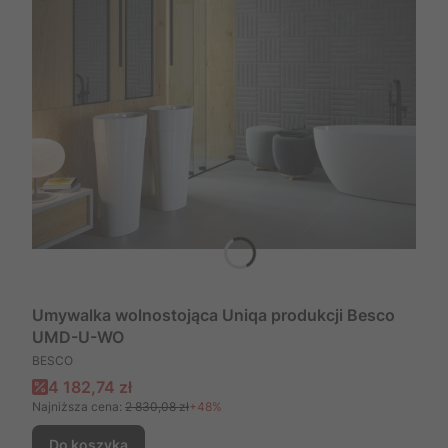
Umywalka wolnostojąca Uniqa produkcji Besco
UMD-U-WO
PRODUCENT
BESCO
Cena promocyjna
4 182,74 zł
Najniższa cena:
2 830,08 zł
+48%
Do koszyka