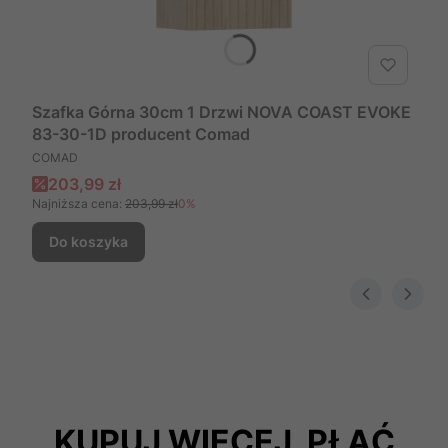
Szafka Górna 30cm 1 Drzwi NOVA COAST EVOKE
83-30-1D producent Comad
PRODUCENT
COMAD
Cena promocyjna
203,99 zł
Najniższa cena:
203,99 zł
0%
Do koszyka
KUPUJ WIĘCEJ, PŁAĆ