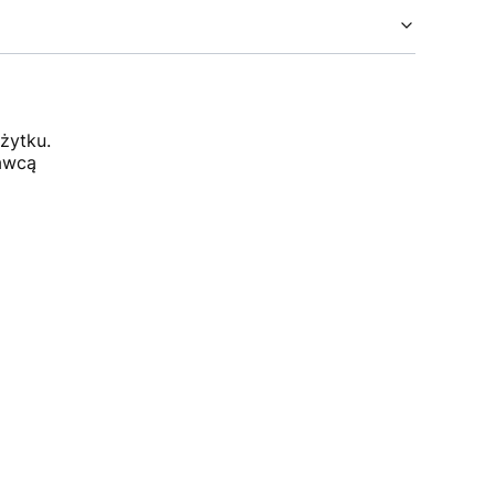
żytku.
dawcą