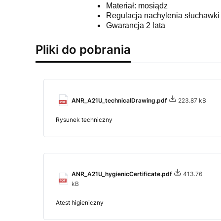
Materiał: mosiądz
Regulacja nachylenia słuchawki
Gwarancja 2 lata
Pliki do pobrania
ANR_A21U_technicalDrawing.pdf
223.87 kB
Rysunek techniczny
ANR_A21U_hygienicCertificate.pdf
413.76
kB
Atest higieniczny