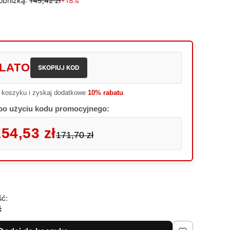
obniżką:
145,42 zł
+18%
LATO
SKOPIUJ KOD
 koszyku i zyskaj dodatkowe
10% rabatu
.
po użyciu kodu promocyjnego:
54,53 zł
171,70 zł
ść:
ć