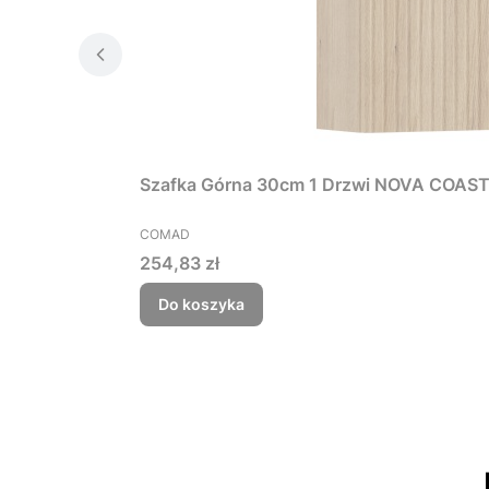
Szafka Górna 30cm 1 Drzwi NOVA COAS
PRODUCENT
COMAD
Cena
254,83 zł
Do koszyka