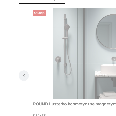
Okazja
ROUND Lusterko kosmetyczne magnetycz
PRODUCENT
DEANTE