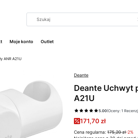
t
Moje konto
Outlet
ły ANR A21U
Deante
Deante Uchwyt 
A21U
5.00
(Oceny: 1 Recenzj
171,70 zł
Cena regularna:
175,20 zł
-2%