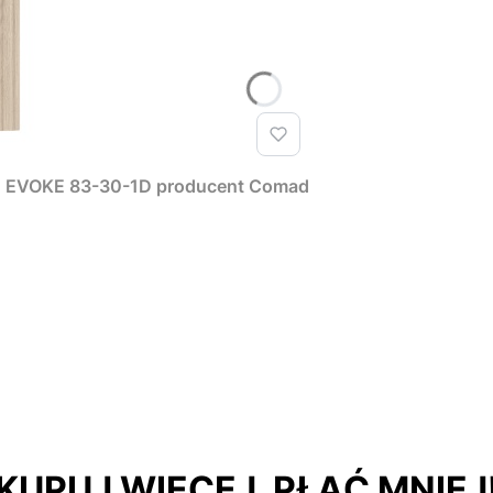
T EVOKE 83-30-1D producent Comad
KUPUJ WIĘCEJ, PŁAĆ MNIEJ