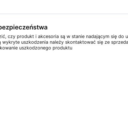
e bezpieczeństwa
ć, czy produkt i akcesoria są w stanie nadającym się do u
ną wykryte uszkodzenia należy skontaktować się ze sprze
ytkowanie uszkodzonego produktu
×
Masz pytania?
Zostaw swój numer telefonu.
Oddzwonimy w najbliższy dzień roboczy
(pracujemy od pn. do pt. w godz. 8:30-15:30).