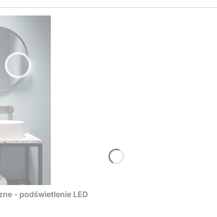
ZAMÓW ROZMOWĘ
Nie, dziękuję
ne - podświetlenie LED