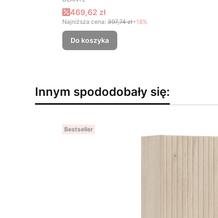
Cena promocyjna
469,62 zł
Najniższa cena:
397,74 zł
+18%
Do koszyka
Innym spododobały się:
Bestseller