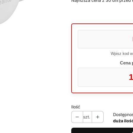
Najniższa cena z 30 dni przed 
Wpisz kod w
Cena 
1
Ilość
Dostępno
szt.
duża iloś