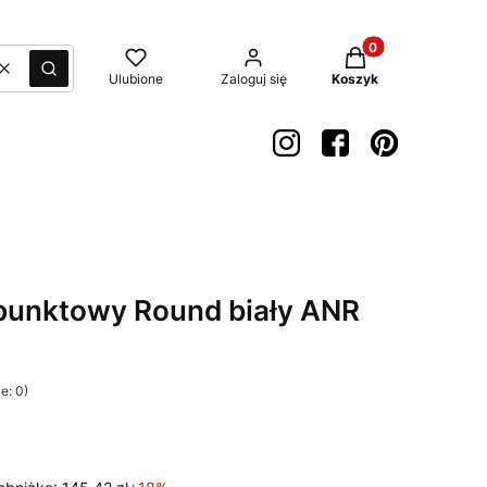
Produkty w koszyk
Wyczyść
Szukaj
Ulubione
Zaloguj się
Koszyk
punktowy Round biały ANR
e: 0)