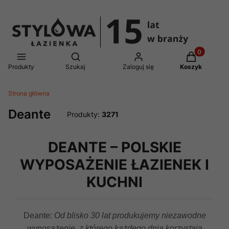
Produkty w 
Otwórz wyszukiwarkę
Produkty
Szukaj
Zaloguj się
Koszyk
Strona główna
Deante
Produkty:
3271
DEANTE – POLSKIE
WYPOSAŻENIE ŁAZIENEK I
KUCHNI
Deante:
Od blisko 30 lat produkujemy niezawodne
wyposażenie, z którego każdego dnia korzystają