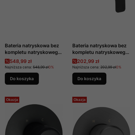
Bateria natryskowa bez
Bateria natryskowa bez
kompletu natryskowego
kompletu natryskowego
Arnika Nero produkcji
Hiacynt Nero produkcji
Cena promocyjna
Cena promocyjna
548,99 zł
202,99 zł
Deante BQA_N40M
Deante BQH N40M
Najniższa cena:
548,99 zł
0%
Najniższa cena:
202,99 zł
0%
Do koszyka
Do koszyka
Okazja
Okazja