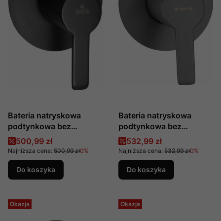
Bateria natryskowa
Bateria natryskowa
podtynkowa bez
podtynkowa bez
przełącznika natrysku
przełącznika natrysku
Cena promocyjna
Cena promocyjna
500,99 zł
532,99 zł
Arnika Nero produkcji
ARNIKA TITANIUM
Najniższa cena:
500,99 zł
0%
Najniższa cena:
532,99 zł
0%
Deante BQA_N44L
produkcji DEANTE BQA
D44L
Do koszyka
Do koszyka
Okazja
Okazja