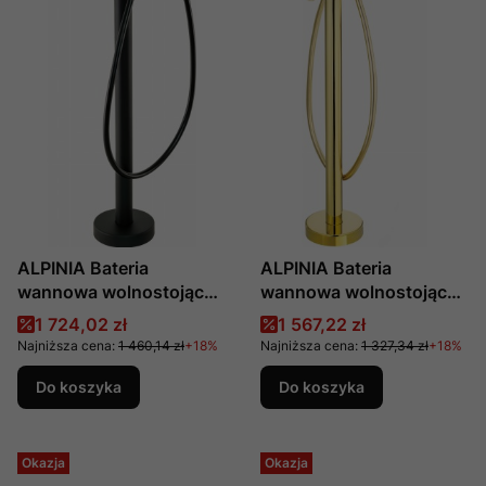
ALPINIA Bateria
ALPINIA Bateria
wannowa wolnostojąca
wannowa wolnostojąca
z zestawem
z zestawem
Cena promocyjna
Cena promocyjna
1 724,02 zł
1 567,22 zł
prysznicowym,
prysznicowym,
Najniższa cena:
1 460,14 zł
+18%
Najniższa cena:
1 327,34 zł
+18%
produkcji Deante, nr kat.
produkcji Deante, nr kat.
BGA_N17M
BGA_Z17M
Do koszyka
Do koszyka
Okazja
Okazja