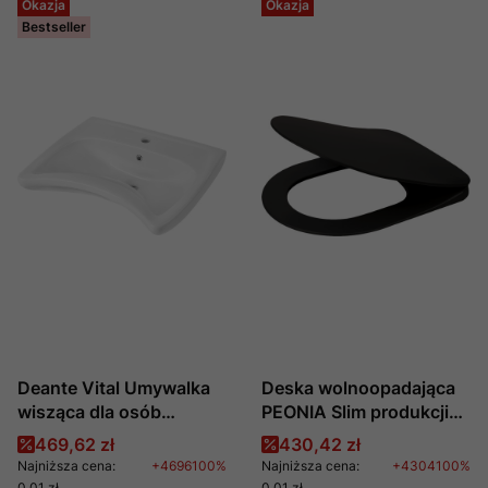
Okazja
Okazja
Bestseller
Deante Vital Umywalka
Deska wolnoopadająca
wisząca dla osób
PEONIA Slim produkcji
niepełnosprawnych
DEANTE CDE NSOZ
Cena promocyjna
Cena promocyjna
469,62 zł
430,42 zł
Najniższa cena:
+4696100%
Najniższa cena:
+4304100%
0,01 zł
0,01 zł