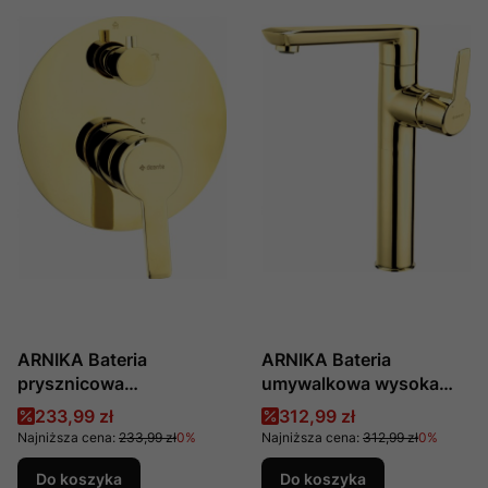
ARNIKA Bateria
ARNIKA Bateria
prysznicowa
umywalkowa wysoka
podtynkowa z
BQA_Z20K Deante
Cena promocyjna
Cena promocyjna
233,99 zł
312,99 zł
przełącznikiem natrysku
Najniższa cena:
233,99 zł
0%
Najniższa cena:
312,99 zł
0%
BQA_Z44P Deante
Do koszyka
Do koszyka