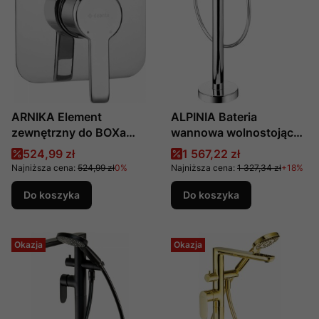
ARNIKA Element
ALPINIA Bateria
zewnętrzny do BOXa
wannowa wolnostojąca
mieszaczowego
z zestawem
Cena promocyjna
Cena promocyjna
524,99 zł
1 567,22 zł
BXY_0QAM Deante
prysznicowym nr kat.
Najniższa cena:
524,99 zł
0%
Najniższa cena:
1 327,34 zł
+18%
BGA_017M Deante
Do koszyka
Do koszyka
Okazja
Okazja