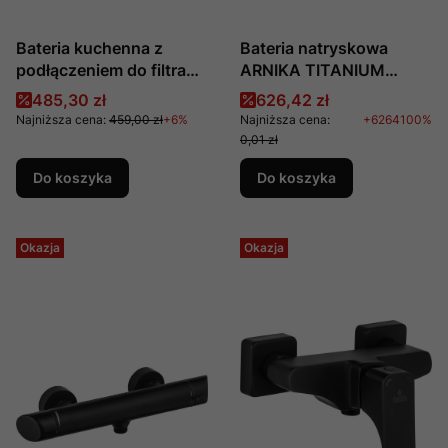
Bateria kuchenna z
Bateria natryskowa
podłączeniem do filtra
ARNIKA TITANIUM
wody, nr kat.:
produkcji DEANTE BQA
Cena promocyjna
Cena promocyjna
485,30 zł
626,42 zł
BCH_065M, producent:
D40M
Najniższa cena:
459,00 zł
+6%
Najniższa cena:
+6264100%
Deante
0,01 zł
Do koszyka
Do koszyka
Okazja
Okazja