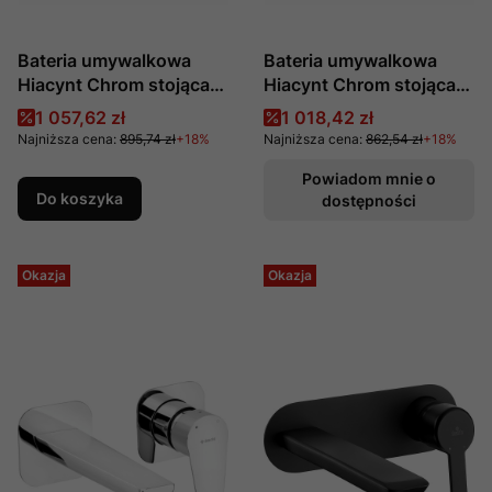
Bateria umywalkowa
Bateria umywalkowa
Hiacynt Chrom stojąca
Hiacynt Chrom stojąca
sensorowa z regulacją
sensorowa z regulacją
Cena promocyjna
Cena promocyjna
1 057,62 zł
1 018,42 zł
temperatury (230V)
temperatury (4xAA)
Najniższa cena:
895,74 zł
+18%
Najniższa cena:
862,54 zł
+18%
produkcji Deante
produkcji Deante
Powiadom mnie o
Do koszyka
dostępności
Okazja
Okazja