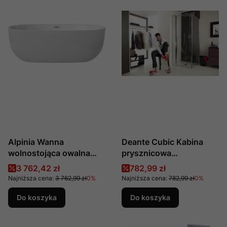
Alpinia Wanna
Deante Cubic Kabina
wolnostojąca owalna
prysznicowa
150cm Deante
kwadratowa 80 cm
Cena promocyjna
Cena promocyjna
3 762,42 zł
782,99 zł
KDU_015W
Najniższa cena:
3 762,99 zł
0%
Najniższa cena:
782,99 zł
0%
Do koszyka
Do koszyka