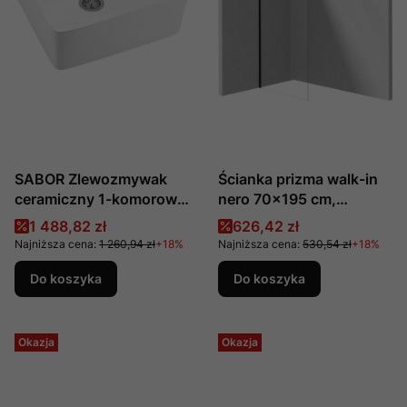
SABOR Zlewozmywak
Ścianka prizma walk-in
ceramiczny 1-komorowy
nero 70x195 cm,
ZCB_610K Deante
producent: Deante, nr
Cena promocyjna
Cena promocyjna
1 488,82 zł
626,42 zł
kat.: KTJ_N37P
Najniższa cena:
1 260,94 zł
+18%
Najniższa cena:
530,54 zł
+18%
Do koszyka
Do koszyka
Okazja
Okazja