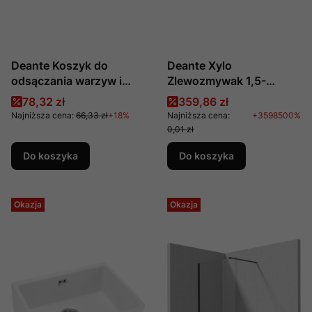
Deante Koszyk do
Deante Xylo
odsączania warzyw i
Zlewozmywak 1,5-
owoców
komorowy bez
Cena promocyjna
Cena promocyjna
78,32 zł
359,86 zł
ociekacza - dekor
Najniższa cena:
66,33 zł
+18%
Najniższa cena:
+3598500%
0,01 zł
Do koszyka
Do koszyka
Okazja
Okazja