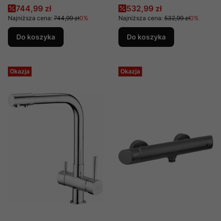
producent Deante nr
funkcyjny z drążkiem -
Cena promocyjna
Cena promocyjna
744,99 zł
532,99 zł
katalogowy BQA_D10M
przyłącze podtynkowe,
Najniższa cena:
744,99 zł
0%
Najniższa cena:
532,99 zł
0%
produkcji Deante, nr kat.
NQA_D61K
Do koszyka
Do koszyka
Okazja
Okazja