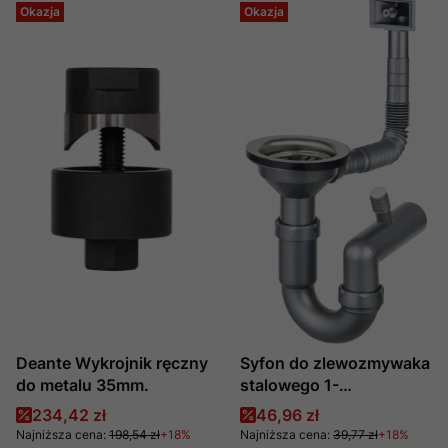
Okazja
Okazja
Deante Wykrojnik ręczny
Syfon do zlewozmywaka
do metalu 35mm.
stalowego 1-
komorowego - odpływ 2"
Cena promocyjna
Cena promocyjna
234,42 zł
46,96 zł
ZXY_9926 Deante
Najniższa cena:
198,54 zł
+18%
Najniższa cena:
39,77 zł
+18%