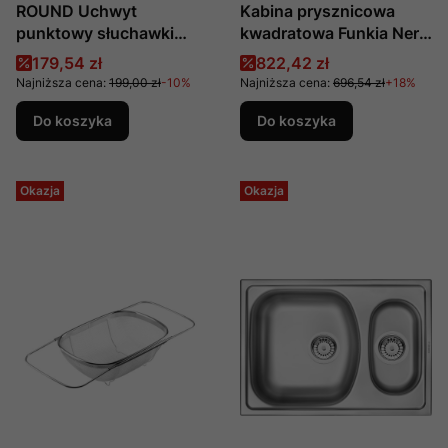
ROUND Uchwyt
Kabina prysznicowa
punktowy słuchawki
kwadratowa Funkia Nero
mosiężny, producent:
90 cm produkcji Deante
Cena promocyjna
Cena promocyjna
179,54 zł
822,42 zł
Deante, nr katalogowy:
Najniższa cena:
199,00 zł
-10%
Najniższa cena:
696,54 zł
+18%
ANR_D21U
Do koszyka
Do koszyka
Okazja
Okazja