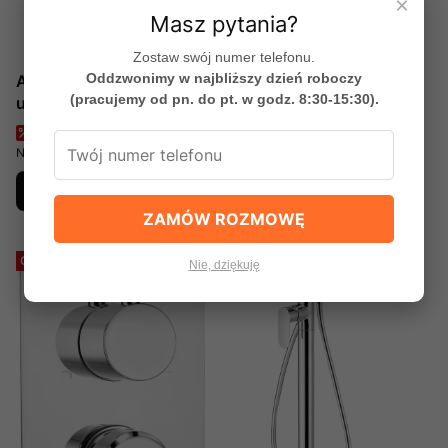
×
Masz pytania?
Zostaw swój numer telefonu.
Oddzwonimy w najbliższy dzień roboczy
ARNIKA Bateria
ARNIKA Bateria
(pracujemy od pn. do pt. w godz. 8:30-15:30).
umywalkowa BQA_024M
umywalkowa
Deante
podtynkowa BQA_D54L
Cena promocyjna
Cena promocyjna
430,99 zł
751,99 zł
Deante
Najniższa cena:
430,99 zł
0%
Najniższa cena:
751,99 zł
0%
Do koszyka
Do koszyka
ZAMÓW ROZMOWĘ
Okazja
Okazja
Nie, dziękuję