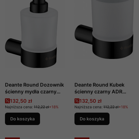
Deante Round Dozownik
Deante Round Kubek
ścienny mydła czarny
ścienny czarny ADR
ADR N421
N911
Cena promocyjna
Cena promocyjna
132,50 zł
132,50 zł
Najniższa cena:
112,22 zł
+18%
Najniższa cena:
112,22 zł
+18%
Do koszyka
Do koszyka