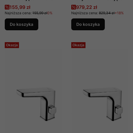
wylewką BFC 026M
sensorowa (4xAA)
Cena promocyjna
Cena promocyjna
155,99 zł
979,22 zł
produkcji Deante
Najniższa cena:
155,99 zł
0%
Najniższa cena:
829,34 zł
+18%
Do koszyka
Do koszyka
Okazja
Okazja