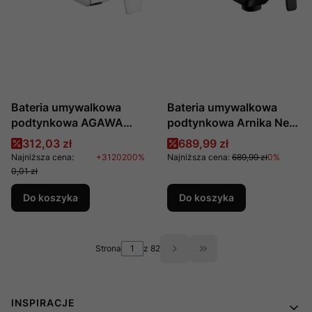
Bateria umywalkowa
Bateria umywalkowa
podtynkowa AGAWA
podtynkowa Arnika Nero
chrom produkcji
produkcji Deante
Cena promocyjna
Cena promocyjna
312,03 zł
689,99 zł
DEANTE BQG 054L
BQA_N54L
Najniższa cena:
+3120200%
Najniższa cena:
689,99 zł
0%
0,01 zł
Do koszyka
Do koszyka
Strona
z 82
Przejdź do ostatniej s
Linki w stopce
INSPIRACJE