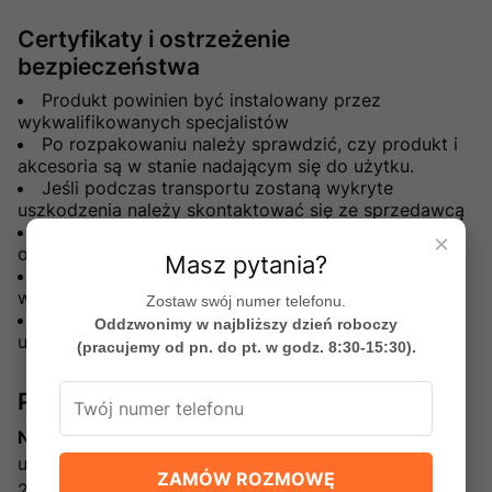
Certyfikaty i ostrzeżenie
bezpieczeństwa
Produkt powinien być instalowany przez
wykwalifikowanych specjalistów
Po rozpakowaniu należy sprawdzić, czy produkt i
akcesoria są w stanie nadającym się do użytku.
Jeśli podczas transportu zostaną wykryte
uszkodzenia należy skontaktować się ze sprzedawcą
Producent nie odpowiada za uszkodzenia mienia,
×
obrażenia ciała spowodowane niewłaściwą obsługą.
Masz pytania?
W przypadku niewłaściwej obsługi gwarancja traci
ważność
Zostaw swój numer telefonu.
Nie zezwala się na montaż i użytkowanie
Oddzwonimy w najbliższy dzień roboczy
uszkodzonego produktu
(pracujemy od pn. do pt. w godz. 8:30-15:30).
Producent
New Trendy Sp. z o.o.
ul. Sadownicza 7
ZAMÓW ROZMOWĘ
26-600 Radom, Polska