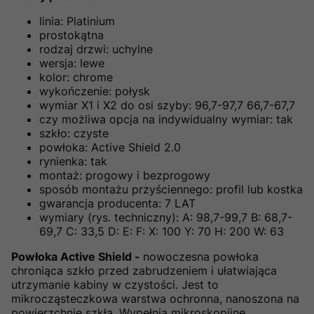
linia: Platinium
prostokątna
rodzaj drzwi: uchylne
wersja: lewe
kolor: chrome
wykończenie: połysk
wymiar X1 i X2 do osi szyby: 96,7-97,7 66,7-67,7
czy możliwa opcja na indywidualny wymiar: tak
szkło: czyste
powłoka: Active Shield 2.0
rynienka: tak
montaż: progowy i bezprogowy
sposób montażu przyściennego: profil lub kostka
gwarancja producenta: 7 LAT
wymiary (rys. techniczny): A: 98,7-99,7 B: 68,7-
69,7 C: 33,5 D: E: F: X: 100 Y: 70 H: 200 W: 63
Powłoka Active Shield -
nowoczesna powłoka
chroniąca szkło przed zabrudzeniem i ułatwiająca
utrzymanie kabiny w czystości. Jest to
mikrocząsteczkowa warstwa ochronna, nanoszona na
powierzchnię szkła. Wypełnia mikroskopijne