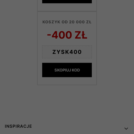
KOSZYK OD 20 000 ZŁ
-400 ZŁ
ZYSK400
SKOPIUJ KOD
Linki w stopce
INSPIRACJE