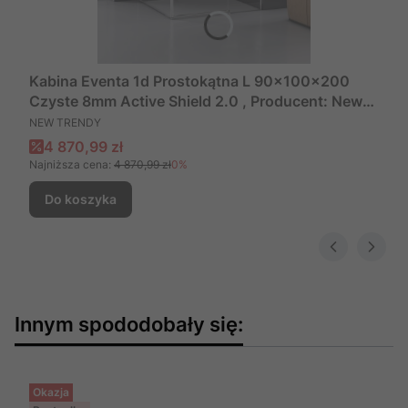
Kabina Eventa 1d Prostokątna L 90x100x200
Czyste 8mm Active Shield 2.0 , Producent: New
PRODUCENT
Trendy, Numer Kat: Exk-0130/Exk-0141
NEW TRENDY
Cena promocyjna
4 870,99 zł
Najniższa cena:
4 870,99 zł
0%
Do koszyka
Innym spododobały się:
Okazja