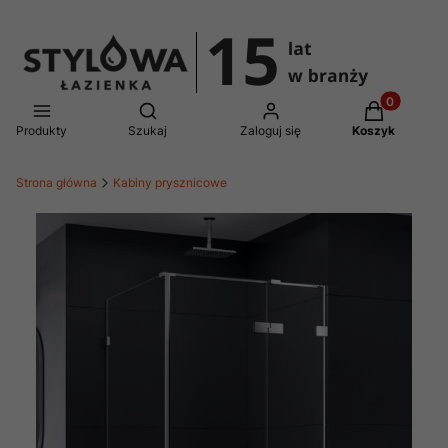
Produkty w 
Otwórz wyszukiwarkę
Produkty
Szukaj
Zaloguj się
Koszyk
Strona główna
Kabiny prysznicowe