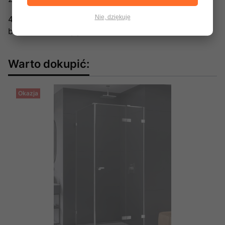
Nie, dziękuję
48 306 77 00
biuro@newtrendy.pl
Warto dokupić:
Okazja