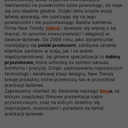
nierówności na powierzchni szkła powodując, że staje
się ono idealnie gładkie. Dzięki temu krople wody
łatwiej spływają, nie osadzając się na jego
powierzchni i nie pozostawiając śladów kamienia.
Firma New Trendy (
kliknij
i dowiedz się więcej o tej
marce), to synonim nowoczesności i elegancji w
świecie łazienek. Od 2006 roku, jako dynamicznie
rozwijający się
polski producent
, zdobywa uznanie
klientów zarówno w kraju, jak i na arenie
międzynarodowej. Jej główna specjalizacja to
kabiny
prysznicowe,
które uchodzą za symbol luksusu,
komfortu i precyzji. Dzięki zastosowaniu najnowszych
technologii i światowej klasy designu, New Trendy
kreuje produkty, które przenoszą nas w przyszłość
aranżacji łazienek.
Zapraszamy również do śledzenia naszego
blog
a,
na
którym znajdziesz filmowe prezentacje kabin
prysznicowych, oraz na którym dzielimy się
inspiracjami, nowościami i poradami na temat
aranżacji łazienek.