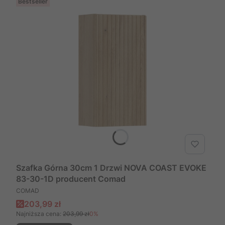
Bestseller
Szafka Górna 30cm 1 Drzwi NOVA COAST EVOKE
83-30-1D producent Comad
PRODUCENT
COMAD
Cena promocyjna
203,99 zł
Najniższa cena:
203,99 zł
0%