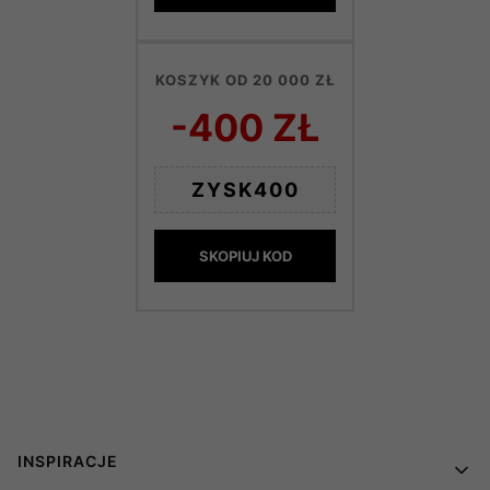
KOSZYK OD 20 000 ZŁ
-400 ZŁ
ZYSK400
SKOPIUJ KOD
Linki w stopce
INSPIRACJE