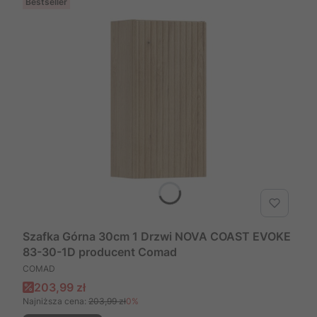
Bestseller
Szafka Górna 30cm 1 Drzwi NOVA COAST EVOKE
83-30-1D producent Comad
PRODUCENT
COMAD
Cena promocyjna
203,99 zł
Najniższa cena:
203,99 zł
0%