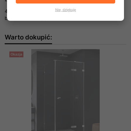
Nie, dziękuję
48 306 77 00
biuro@newtrendy.pl
Warto dokupić:
Okazja