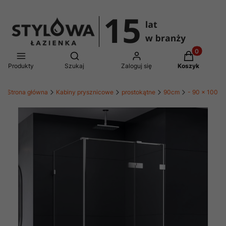
Produkty w 
Otwórz wyszukiwarkę
Produkty
Szukaj
Zaloguj się
Koszyk
Strona główna
Kabiny prysznicowe
prostokątne
90cm
- 90 x 100