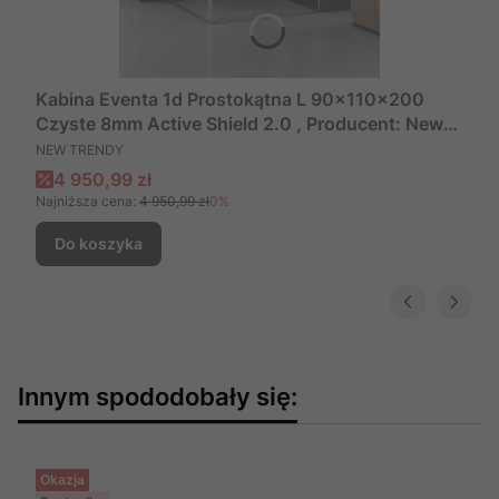
Kabina Eventa 1d Prostokątna L 90x110x200
Czyste 8mm Active Shield 2.0 , Producent: New
PRODUCENT
Trendy, Numer Kat: Exk-0130/Exk-0142
NEW TRENDY
Cena promocyjna
4 950,99 zł
Najniższa cena:
4 950,99 zł
0%
Do koszyka
Innym spododobały się:
Okazja