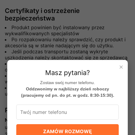
Certyfikaty i ostrzeżenie
bezpieczeństwa
Produkt powinien być instalowany przez
wykwalifikowanych specjalistów
Po rozpakowaniu należy sprawdzić, czy produkt i
akcesoria są w stanie nadającym się do użytku.
Jeśli podczas transportu zostaną wykryte
uszkodzenia należy skontaktować się ze sprzedawcą
Producent nie odpowiada za uszkodzenia mienia,
×
obrażenia ciała spowodowane niewłaściwą obsługą.
Masz pytania?
W przypadku niewłaściwej obsługi gwarancja traci
ważność
Zostaw swój numer telefonu.
Nie zezwala się na montaż i użytkowanie
Oddzwonimy w najbliższy dzień roboczy
uszkodzonego produktu
(pracujemy od pn. do pt. w godz. 8:30-15:30).
Producent
New Trendy Sp. z o.o.
ul. Sadownicza 7
ZAMÓW ROZMOWĘ
26-600 Radom, Polska