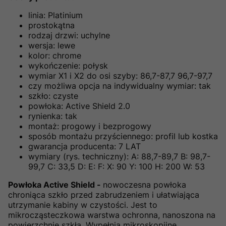
linia: Platinium
prostokątna
rodzaj drzwi: uchylne
wersja: lewe
kolor: chrome
wykończenie: połysk
wymiar X1 i X2 do osi szyby: 86,7-87,7 96,7-97,7
czy możliwa opcja na indywidualny wymiar: tak
szkło: czyste
powłoka: Active Shield 2.0
rynienka: tak
montaż: progowy i bezprogowy
sposób montażu przyściennego: profil lub kostka
gwarancja producenta: 7 LAT
wymiary (rys. techniczny): A: 88,7-89,7 B: 98,7-
99,7 C: 33,5 D: E: F: X: 90 Y: 100 H: 200 W: 53
Powłoka Active Shield -
nowoczesna powłoka
chroniąca szkło przed zabrudzeniem i ułatwiająca
utrzymanie kabiny w czystości. Jest to
mikrocząsteczkowa warstwa ochronna, nanoszona na
powierzchnię szkła. Wypełnia mikroskopijne