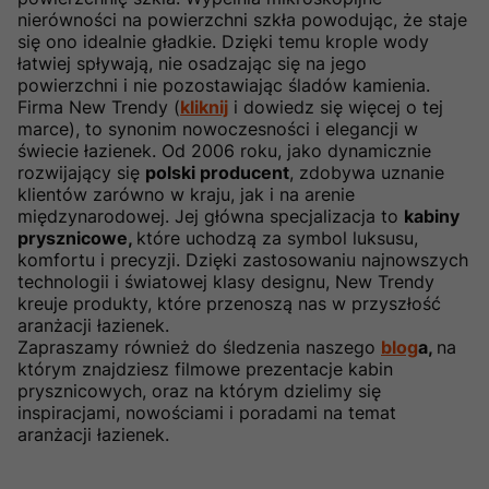
nierówności na powierzchni szkła powodując, że staje
się ono idealnie gładkie. Dzięki temu krople wody
łatwiej spływają, nie osadzając się na jego
powierzchni i nie pozostawiając śladów kamienia.
Firma New Trendy (
kliknij
i dowiedz się więcej o tej
marce), to synonim nowoczesności i elegancji w
świecie łazienek. Od 2006 roku, jako dynamicznie
rozwijający się
polski producent
, zdobywa uznanie
klientów zarówno w kraju, jak i na arenie
międzynarodowej. Jej główna specjalizacja to
kabiny
prysznicowe,
które uchodzą za symbol luksusu,
komfortu i precyzji. Dzięki zastosowaniu najnowszych
technologii i światowej klasy designu, New Trendy
kreuje produkty, które przenoszą nas w przyszłość
aranżacji łazienek.
Zapraszamy również do śledzenia naszego
blog
a,
na
którym znajdziesz filmowe prezentacje kabin
prysznicowych, oraz na którym dzielimy się
inspiracjami, nowościami i poradami na temat
aranżacji łazienek.