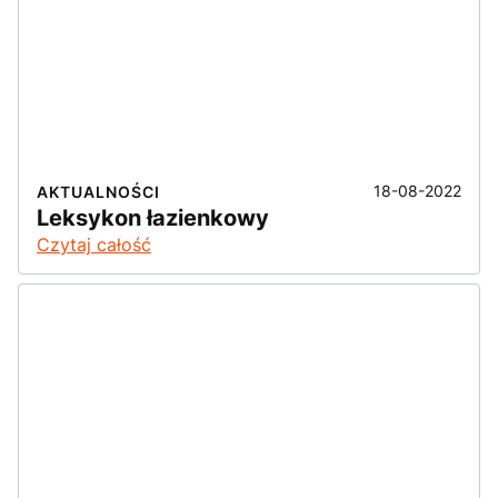
×
Masz pytania?
18-08-2022
AKTUALNOŚCI
Zostaw swój numer telefonu.
Leksykon łazienkowy
Oddzwonimy w najbliższy dzień roboczy
Czytaj całość
(pracujemy od pn. do pt. w godz. 8:30-15:30).
ZAMÓW ROZMOWĘ
Nie, dziękuję