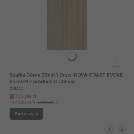
Szafka Górna 30cm 1 Drzwi NOVA COAST EVOKE
83-30-1D producent Comad
PRODUCENT
COMAD
Cena promocyjna
203,99 zł
Najniższa cena:
203,99 zł
0%
Do koszyka