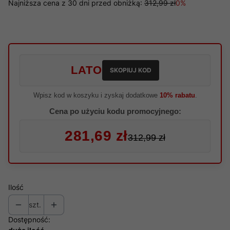
Najniższa cena z 30 dni przed obniżką:
312,99 zł
0%
LATO
SKOPIUJ KOD
Wpisz kod w koszyku i zyskaj dodatkowe
10% rabatu
.
Cena po użyciu kodu promocyjnego:
281,69 zł
312,99 zł
Ilość
szt.
Dostępność: