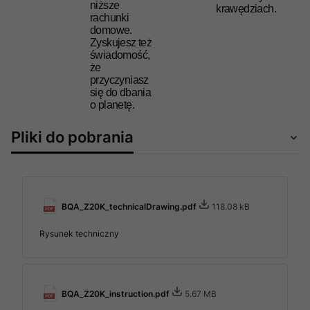
niższe
krawędziach.
rachunki
domowe.
Zyskujesz też
świadomość,
że
przyczyniasz
się do dbania
o planetę.
Pliki do pobrania
BQA_Z20K_technicalDrawing.pdf
118.08 kB
Rysunek techniczny
BQA_Z20K_instruction.pdf
5.67 MB