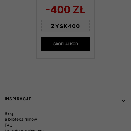
-400 ZŁ
ZYSK400
SKOPIUJ KOD
Linki w stopce
INSPIRACJE
Blog
Biblioteka filmów
FAQ
Leksykon łazienkowy