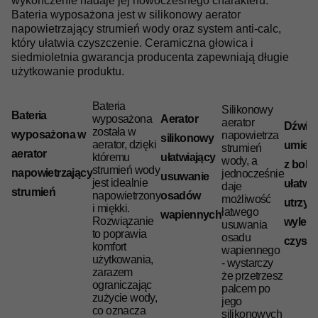
wykończenie nadaje jej nowoczesnego charakteru.
Bateria wyposażona jest w silikonowy aerator
napowietrzający strumień wody oraz system anti-calc,
który ułatwia czyszczenie. Ceramiczna głowica i
siedmioletnia gwarancja producenta zapewniają długie
użytkowanie produktu.
Bateria
Silikonowy
Bateria
wyposażona
Aerator
aerator
Dźwig
została w
wyposażona w
napowietrza
silikonowy
aerator, dzięki
umies
strumień
aerator
któremu
ułatwiający
wody, a
z boku
strumień wody
napowietrzający
jednocześnie
usuwanie
jest idealnie
ułatwi
daje
strumień
napowietrzony
osadów
możliwość
utrzym
i miękki.
łatwego
wapiennych
Rozwiązanie
wylewk
usuwania
to poprawia
osadu
czysto
komfort
wapiennego
użytkowania,
- wystarczy
zarazem
że przetrzesz
ograniczając
palcem po
zużycie wody,
jego
co oznacza
silikonowych