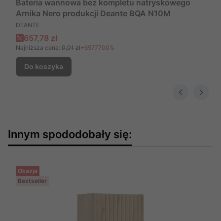
Bateria wannowa bez kompletu natryskowego
Arnika Nero produkcji Deante BQA N10M
PRODUCENT
DEANTE
Cena promocyjna
657,78 zł
Najniższa cena:
0,01 zł
+6577700%
Do koszyka
Innym spododobały się:
Okazja
Bestseller