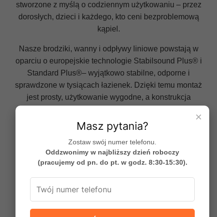
stworzone z myślą o codziennym użytkowaniu – przez
dorosłych, dzieci i każdego, kto ceni bezproblemową
kąpiel.
Nasze brodziki, wanny i odpływy liniowe powstają w
oparciu o europejskie technologie Stabilsound Plus® i
Standard Plus®– wyjątkowo stabilne, odporne i
sprawdzone w tysiącach łazienek. Dzięki temu montaż
jest prosty, użytkowanie wygodne, a konstrukcja
zachowuje swoją formę przez lata.
×
Masz pytania?
Schedline® oferuje także gotowe systemy do
zabudowy pod płytkę, które zapewniają idealne
Zostaw swój numer telefonu.
Oddzwonimy w najbliższy dzień roboczy
podparcie, bezpieczeństwo użytkowania i szybkość
(pracujemy od pn. do pt. w godz. 8:30-15:30).
montażu wanien w połączeniu z ich idealną
stabilnością.
Produkty tworzymy w Polsce, opierając się na blisko
45 latach doświadczenia. Każdy element został