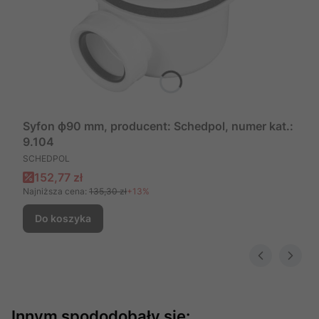
Syfon ɸ90 mm, producent: Schedpol, numer kat.:
9.104
PRODUCENT
SCHEDPOL
Cena promocyjna
152,77 zł
Najniższa cena:
135,30 zł
+13%
Do koszyka
Innym spododobały się: