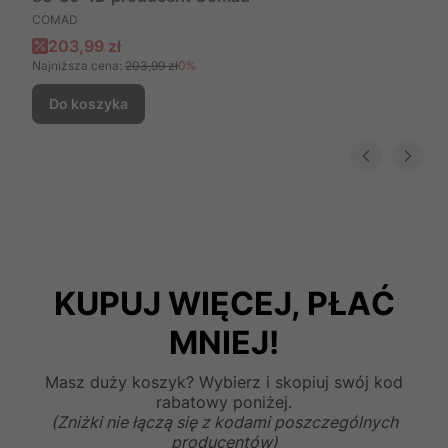
PRODUCENT
COMAD
Cena promocyjna
203,99 zł
Najniższa cena:
203,99 zł
0%
Do koszyka
KUPUJ WIĘCEJ, PŁAĆ
MNIEJ!
Masz duży koszyk? Wybierz i skopiuj swój kod
rabatowy poniżej.
(Zniżki nie łączą się z kodami poszczególnych
producentów)