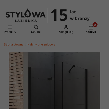
Produkty w 
Otwórz wyszukiwarkę
Produkty
Szukaj
Zaloguj się
Koszyk
Strona główna
Kabiny prysznicowe