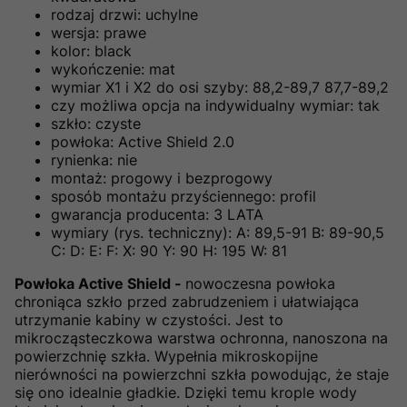
rodzaj drzwi: uchylne
wersja: prawe
kolor: black
wykończenie: mat
wymiar X1 i X2 do osi szyby: 88,2-89,7 87,7-89,2
czy możliwa opcja na indywidualny wymiar: tak
szkło: czyste
powłoka: Active Shield 2.0
rynienka: nie
montaż: progowy i bezprogowy
sposób montażu przyściennego: profil
gwarancja producenta: 3 LATA
wymiary (rys. techniczny): A: 89,5-91 B: 89-90,5
C: D: E: F: X: 90 Y: 90 H: 195 W: 81
Powłoka Active Shield -
nowoczesna powłoka
chroniąca szkło przed zabrudzeniem i ułatwiająca
utrzymanie kabiny w czystości. Jest to
mikrocząsteczkowa warstwa ochronna, nanoszona na
powierzchnię szkła. Wypełnia mikroskopijne
nierówności na powierzchni szkła powodując, że staje
się ono idealnie gładkie. Dzięki temu krople wody