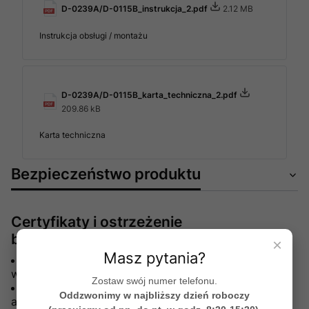
D-0239A/D-0115B_instrukcja_2.pdf
2.12 MB
Instrukcja obsługi / montażu
D-0239A/D-0115B_karta_techniczna_2.pdf
209.86 kB
Karta techniczna
Bezpieczeństwo produktu
Certyfikaty i ostrzeżenie
bezpieczeństwa
×
Masz pytania?
Produkt powinien być instalowany przez
wykwalifikowanych specjalistów
Zostaw swój numer telefonu.
Po rozpakowaniu należy sprawdzić, czy produkt i
Oddzwonimy w najbliższy dzień roboczy
akcesoria są w stanie nadającym się do użytku.