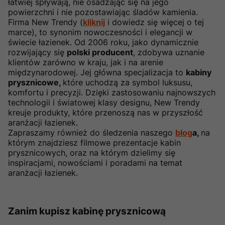
łatwiej spływają, nie osadzając się na jego
powierzchni i nie pozostawiając śladów kamienia.
Firma New Trendy (
kliknij
i dowiedz się więcej o tej
marce), to synonim nowoczesności i elegancji w
świecie łazienek. Od 2006 roku, jako dynamicznie
rozwijający się
polski producent
, zdobywa uznanie
klientów zarówno w kraju, jak i na arenie
międzynarodowej. Jej główna specjalizacja to
kabiny
prysznicowe,
które uchodzą za symbol luksusu,
komfortu i precyzji. Dzięki zastosowaniu najnowszych
technologii i światowej klasy designu, New Trendy
kreuje produkty, które przenoszą nas w przyszłość
aranżacji łazienek.
Zapraszamy również do śledzenia naszego
blog
a,
na
którym znajdziesz filmowe prezentacje kabin
prysznicowych, oraz na którym dzielimy się
inspiracjami, nowościami i poradami na temat
aranżacji łazienek.
Zanim kupisz kabinę prysznicową