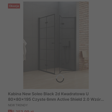
Okazja
Kabina New Soleo Black 2d Kwadratowa U
80x80x195 Czyste 6mm Active Shield 2.0 Wzór
PRODUCENT
Kratka, Producent: New Trendy, Numer Kat: D-
NEW TRENDY
0287a/D-0288a
Cena promocyjna
5 353,99 zł