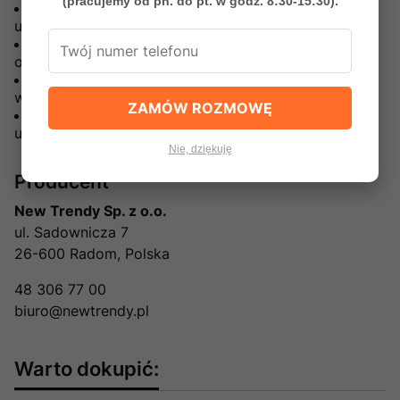
(pracujemy od pn. do pt. w godz. 8:30-15:30).
Jeśli podczas transportu zostaną wykryte
uszkodzenia należy skontaktować się ze sprzedawcą
Producent nie odpowiada za uszkodzenia mienia,
obrażenia ciała spowodowane niewłaściwą obsługą.
W przypadku niewłaściwej obsługi gwarancja traci
ważność
ZAMÓW ROZMOWĘ
Nie zezwala się na montaż i użytkowanie
uszkodzonego produktu
Nie, dziękuję
Producent
New Trendy Sp. z o.o.
ul. Sadownicza 7
26-600 Radom, Polska
48 306 77 00
biuro@newtrendy.pl
Warto dokupić: