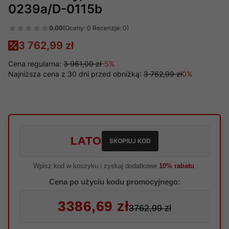
0239a/D-0115b
0.00
(Oceny: 0 Recenzje: 0)
3 762,99 zł
Cena regularna:
3 961,00 zł
-5%
Najniższa cena z 30 dni przed obniżką:
3 762,99 zł
0%
LATO
SKOPIUJ KOD
Wpisz kod w koszyku i zyskaj dodatkowe
10% rabatu
.
Cena po użyciu kodu promocyjnego:
3386,69 zł
3762,99 zł