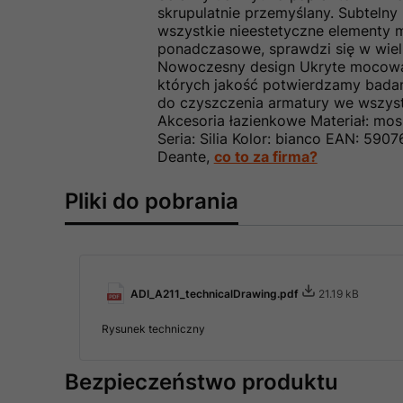
skrupulatnie przemyślany. Subtelny
wszystkie nieestetyczne elementy m
ponadczasowe, sprawdzi się w wiel
Nowoczesny design Ukryte mocowani
których jakość potwierdzamy badan
do czyszczenia armatury we wszyst
Akcesoria łazienkowe Materiał: mo
Seria: Silia Kolor: bianco EAN: 590
Deante,
co to za firma?
Pliki do pobrania
ADI_A211_technicalDrawing.pdf
21.19 kB
Rysunek techniczny
Bezpieczeństwo produktu