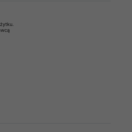
żytku.
dawcą