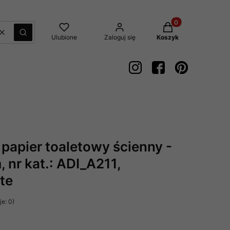
Produkty w koszyk
Wyczyść
Szukaj
Ulubione
Zaloguj się
Koszyk
papier toaletowy ścienny -
nr kat.: ADI_A211,
te
e: 0)