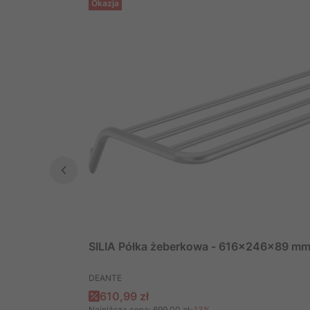
Okazja
SILIA Półka żeberkowa - 616x246x89 mm,
PRODUCENT
DEANTE
Cena promocyjna
610,99 zł
Najniższa cena:
699,00 zł
-13%