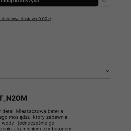
Dodaj do koszyka
r: darmowa dostawa 0,00zł
BQT_N20M
y detal. Mieszaczowa bateria
ego mosiądzu, który zapewnia
 wody i jednocześnie go
czeniu z kamieniem czy betonem