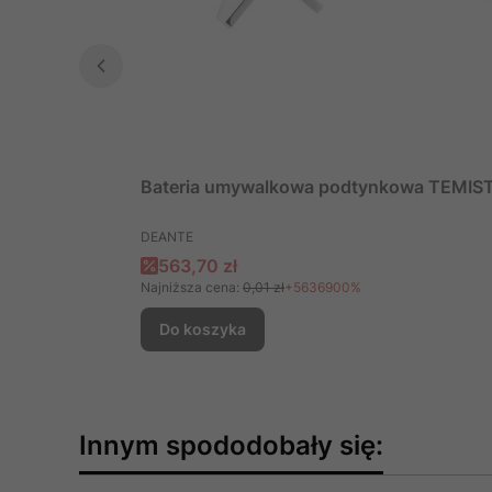
Bateria umywalkowa podtynkowa TEMIS
PRODUCENT
DEANTE
Cena promocyjna
563,70 zł
Najniższa cena:
0,01 zł
+5636900%
Do koszyka
Innym spododobały się: