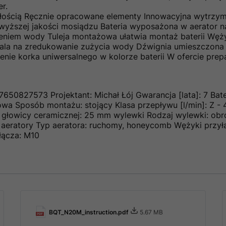
r.
złością Ręcznie opracowane elementy Innowacyjna wytrzym
jwyższej jakości mosiądzu Bateria wyposażona w aerator 
eniem wody Tuleja montażowa ułatwia montaż baterii Węż
wala na zredukowanie zużycia wody Dźwignia umieszczona 
nie korka uniwersalnego w kolorze baterii W ofercie prep
07650827573 Projektant: Michał Łój Gwarancja [lata]: 7 Ba
wa Sposób montażu: stojący Klasa przepływu [l/min]: Z - 4
r głowicy ceramicznej: 25 mm wylewki Rodzaj wylewki: obr
na aeratory Typ aeratora: ruchomy, honeycomb Wężyki przy
yłącza: M10
BQT_N20M_instruction.pdf
5.67 MB