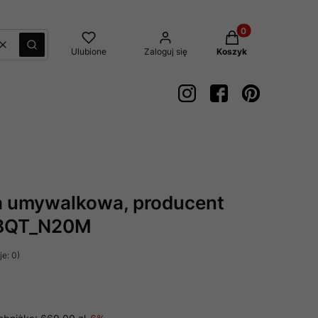
Produkty w koszyk
Wyczyść
Szukaj
Ulubione
Zaloguj się
Koszyk
a umywalkowa, producent
: BQT_N20M
e: 0)