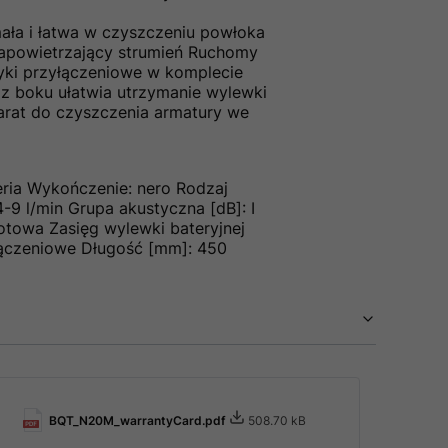
ała i łatwa w czyszczeniu powłoka
napowietrzający strumień Ruchomy
yki przyłączeniowe w komplecie
z boku ułatwia utrzymanie wylewki
arat do czyszczenia armatury we
teria Wykończenie: nero Rodzaj
-9 l/min Grupa akustyczna [dB]: I
otowa Zasięg wylewki bateryjnej
łączeniowe Długość [mm]: 450
BQT_N20M_warrantyCard.pdf
508.70 kB