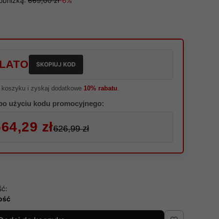
obniżką:
669,00 zł
-6%
LATO
SKOPIUJ KOD
 koszyku i zyskaj dodatkowe
10% rabatu
.
po użyciu kodu promocyjnego:
64,29 zł
626,99 zł
ść:
lość