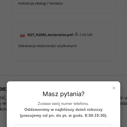
Instrukcja obsługi / montażu
BQT_N20M_declaration.pdf
2.68 MB
Deklaracja właściwości użytkowych
×
e bezpieczeństwa
Masz pytania?
ć, czy produkt i akcesoria są w stanie nadającym się do u
ną wykryte uszkodzenia należy skontaktować się ze sprze
Zostaw swój numer telefonu.
ytkowanie uszkodzonego produktu
Oddzwonimy w najbliższy dzień roboczy
(pracujemy od pn. do pt. w godz. 8:30-15:30).