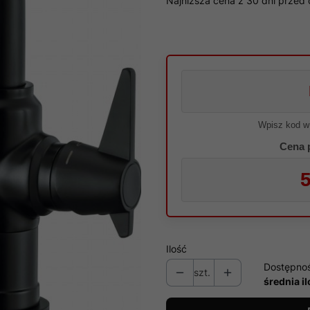
Najniższa cena z 30 dni przed 
Wpisz kod w
Cena 
5
Ilość
Dostępno
szt.
średnia i