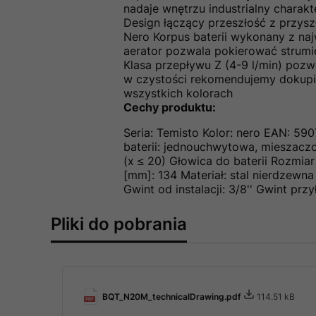
nadaje wnętrzu industrialny charakte
Design łączący przeszłość z przys
Nero Korpus baterii wykonany z na
aerator pozwala pokierować strumi
Klasa przepływu Z (4-9 l/min) poz
w czystości rekomendujemy dokupie
wszystkich kolorach
Cechy produktu:
Seria: Temisto Kolor: nero EAN: 59
baterii: jednouchwytowa, mieszaczo
(x ≤ 20) Głowica do baterii Rozmia
[mm]: 134 Materiał: stal nierdzew
Gwint od instalacji: 3/8'' Gwint prz
Pliki do pobrania
BQT_N20M_technicalDrawing.pdf
114.51 kB