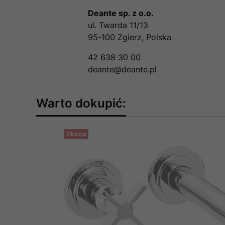
Deante sp. z o.o.
ul. Twarda 11/13
95-100 Zgierz, Polska
42 638 30 00
deante@deante.pl
Warto dokupić:
Okazja