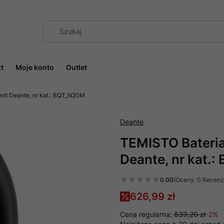
t
Moje konto
Outlet
nt Deante, nr kat.: BQT_N20M
Deante
TEMISTO Bateri
Deante, nr kat.
0.00
(Oceny: 0 Recenzj
626,99 zł
Cena regularna:
639,20 zł
-2%