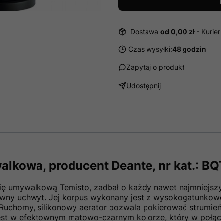
Dostawa
od 0,00 zł
- Kurie
Czas wysyłki:
48 godzin
Zapytaj o produkt
Udostępnij
lkowa, producent Deante, nr kat.: 
erię umywalkową Temisto, zadbał o każdy nawet najmniejsz
owny uchwyt. Jej korpus wykonany jest z wysokogatunkow
 Ruchomy, silikonowy aerator pozwala pokierować strumień
jest w efektownym matowo-czarnym kolorze, który w połą