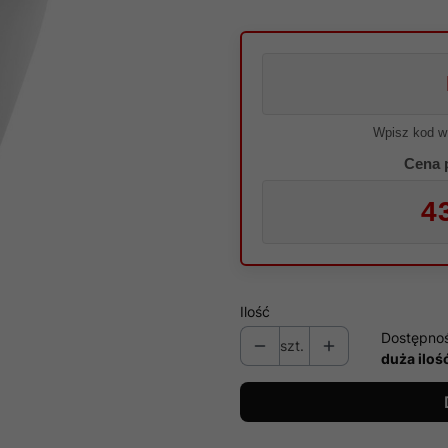
Wpisz kod w
Cena 
4
Ilość
Dostępno
szt.
duża iloś