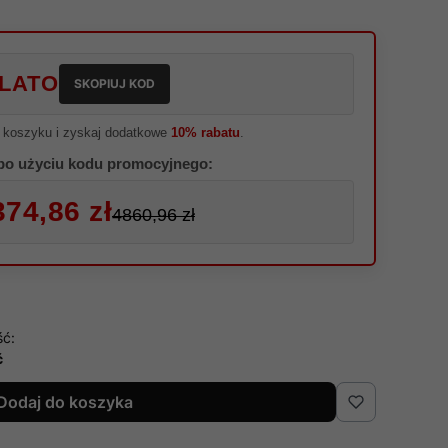
LATO
SKOPIUJ KOD
 koszyku i zyskaj dodatkowe
10% rabatu
.
po użyciu kodu promocyjnego:
374,86 zł
4860,96 zł
ść:
ć
Dodaj do koszyka