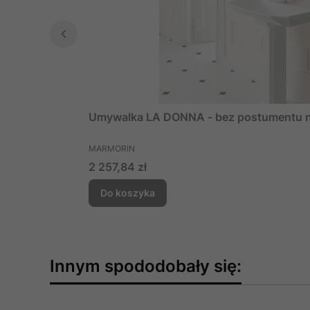
Umywalka LA DONNA - bez postumentu n
PRODUCENT
MARMORIN
Cena
2 257,84 zł
Do koszyka
Innym spododobały się: