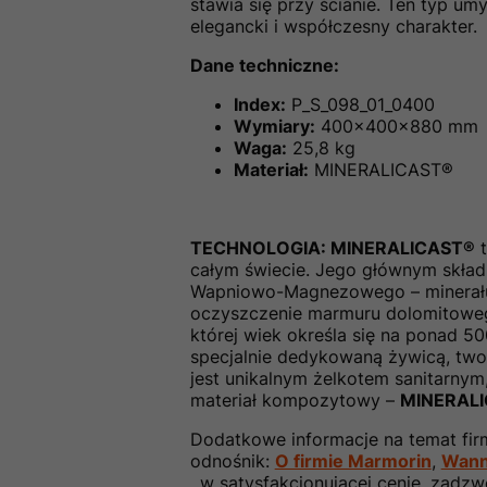
stawia się przy ścianie. Ten typ 
elegancki i współczesny charakter.
Dane techniczne:
Index:
P_S_098_01_0400
Wymiary:
400x400x880 mm
Waga:
25,8 kg
Materiał:
MINERALICAST®
TECHNOLOGIA: MINERALICAST®
t
całym świecie. Jego głównym skład
Wapniowo-Magnezowego – minerału,
oczyszczenie marmuru dolomitoweg
której wiek określa się na ponad 
specjalnie dedykowaną żywicą, two
jest unikalnym żelkotem sanitarnym
materiał kompozytowy –
MINERAL
Dodatkowe informacje na temat firm
odnośnik:
O firmie Marmorin
,
Wann
, w satysfakcjonującej cenie, zadz