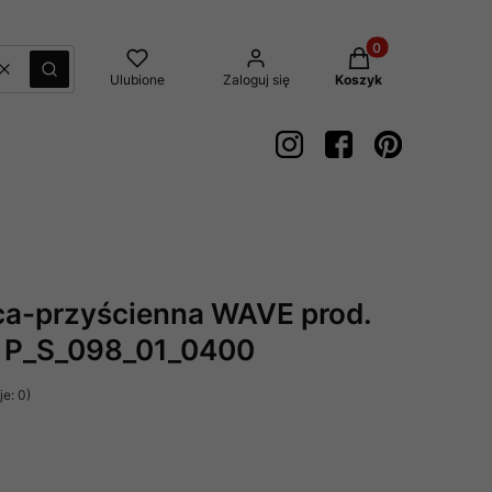
Produkty w koszyk
Wyczyść
Szukaj
Ulubione
Zaloguj się
Koszyk
ca-przyścienna WAVE prod.
. P_S_098_01_0400
e: 0)