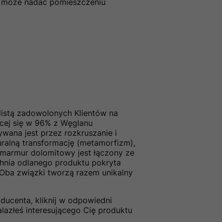
 i może nadać pomieszczeniu
ą listą zadowolonych Klientów na
ącej się w 96% z Węglanu
ana jest przez rozkruszanie i
alną transformację (metamorfizm),
 marmur dolomitowy jest łączony ze
hnia odlanego produktu pokryta
 Oba związki tworzą razem unikalny
ducenta, kliknij w odpowiedni
alazłeś interesującego Cię produktu