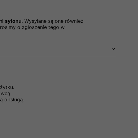
ni
syfonu
. Wysyłane są one również
 prosimy o zgłoszenie tego w
żytku.
dawcą
ą obsługą.