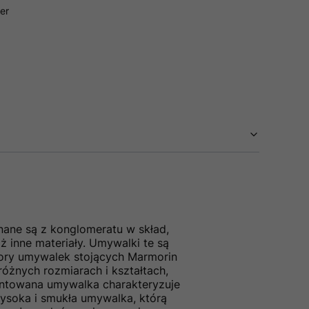
ier
nane są z konglomeratu w skład,
ż inne materiały. Umywalki te są
Wzory umywalek stojących Marmorin
różnych rozmiarach i kształtach,
zentowana umywalka charakteryzuje
ysoka i smukła umywalka, którą