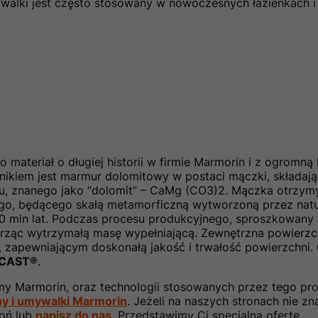
umywalki jest często stosowany w nowoczesnych łazienkach
o materiał o długiej historii w firmie Marmorin i z ogromn
nikiem jest marmur dolomitowy w postaci mączki, składaj
 znanego jako “dolomit” – CaMg (CO3)2. Mączka otrzymyw
o, będącego skałą metamorficzną wytworzoną przez natur
500 mln lat. Podczas procesu produkcyjnego, sproszkowany
rząc wytrzymałą masę wypełniającą. Zewnętrzna powierzc
, zapewniającym doskonałą jakość i trwałość powierzchni.
ICAST®
.
y Marmorin, oraz technologii stosowanych przez tego pro
y i umywalki Marmorin
. Jeżeli na naszych stronach nie zn
woń lub
napisz do nas
. Przedstawimy Ci specjalną ofertę.