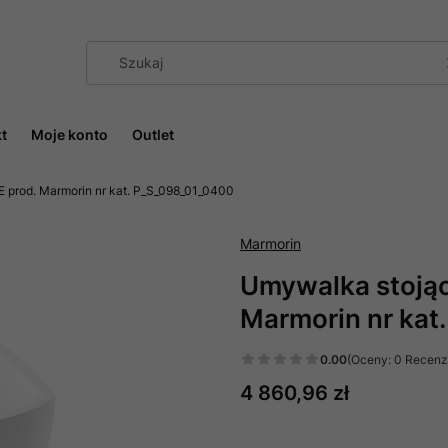
t
Moje konto
Outlet
 prod. Marmorin nr kat. P_S_098_01_0400
Marmorin
Umywalka stoją
Marmorin nr kat
0.00
(Oceny: 0 Recenzj
Cena
4 860,96 zł