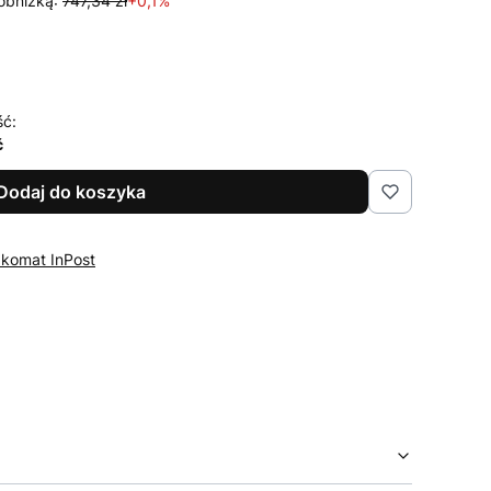
obniżką:
747,34 zł
+0,1%
ść:
ć
Dodaj do koszyka
zkomat InPost