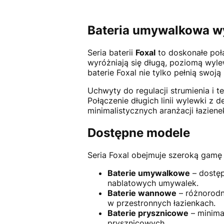
Bateria umywalkowa wys
Seria baterii
Foxal
to doskonałe połą
wyróżniają się długą, poziomą wylew
baterie Foxal nie tylko pełnią swoj
Uchwyty do regulacji strumienia i t
Połączenie długich linii wylewki z 
minimalistycznych aranżacji łaziene
Dostępne modele
Seria Foxal obejmuje szeroką gamę
Baterie umywalkowe
– dostęp
nablatowych umywalek.
Baterie wannowe
– różnorodn
w przestronnych łazienkach.
Baterie prysznicowe
– minima
prysznicowych.