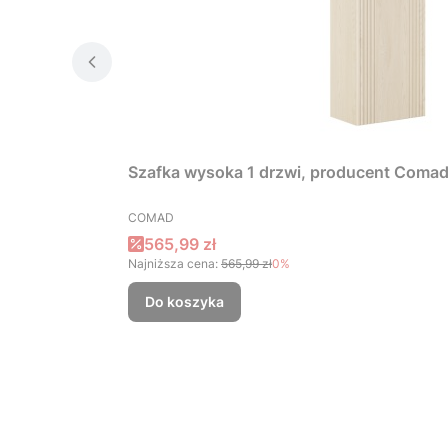
Szafka wysoka 1 drzwi, producent Coma
PRODUCENT
COMAD
Cena promocyjna
565,99 zł
Najniższa cena:
565,99 zł
0%
Do koszyka