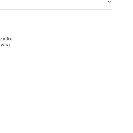
żytku.
dawcą