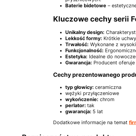
Baterie bidetowe
– estetyczne
Kluczowe cechy serii F
Unikalny design:
Charakteryst
Lekkość formy:
Krótkie uchwyt
Trwałość:
Wykonane z wysokiej
Funkcjonalność:
Ergonomiczne
Estetyka:
Idealne do nowoczesn
Gwarancja:
Producent oferuje 
Cechy prezentowanego prod
typ głowicy:
ceramiczna
wężyki przyłączeniowe
wykończenie:
chrom
perlator:
tak
gwarancja:
5 lat
Dodatkowe informacje na temat
fi