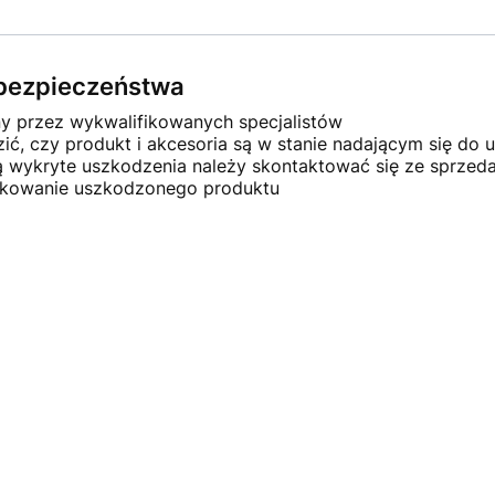
e bezpieczeństwa
ny przez wykwalifikowanych specjalistów
ć, czy produkt i akcesoria są w stanie nadającym się do u
ną wykryte uszkodzenia należy skontaktować się ze sprze
ytkowanie uszkodzonego produktu
×
Masz pytania?
Zostaw swój numer telefonu.
Oddzwonimy w 5 minut!