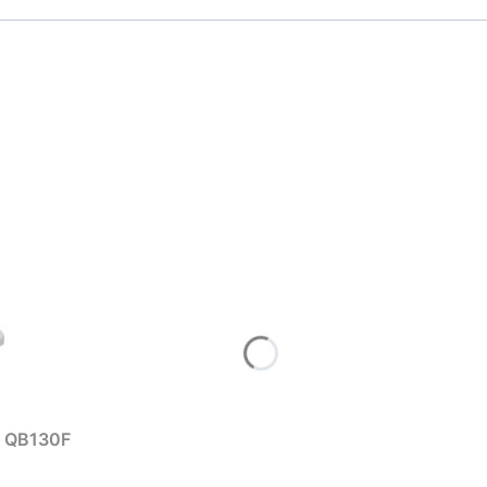
ZAMÓW ROZMOWĘ
Nie, dziękuję
n QB130F