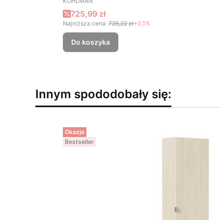
KOHLMAN
Cena promocyjna
725,99 zł
Najniższa cena:
725,22 zł
+0,1%
Do koszyka
Innym spododobały się:
Okazja
Bestseller