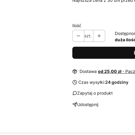
Najniższa cena z 30 dni przed 
Ilość
Dostępno
szt.
duża iloś
Dostawa
od 25,00 zł
- Pac
Czas wysyłki:
24 godziny
Zapytaj o produkt
Udostępnij