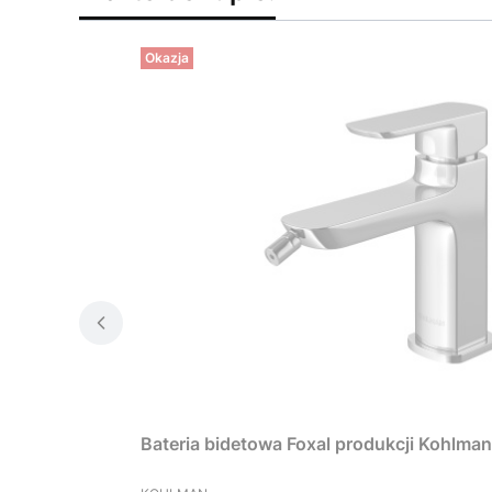
Okazja
Bateria bidetowa Foxal produkcji Kohlma
PRODUCENT