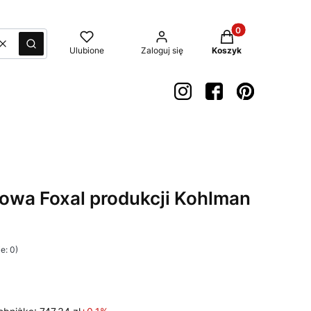
Produkty w koszyk
Wyczyść
Szukaj
Ulubione
Zaloguj się
Koszyk
owa Foxal produkcji Kohlman
e: 0)