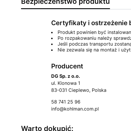
Bezpieczeństwo produktu
Certyfikaty i ostrzeżeni
Produkt powinien być instalowa
Po rozpakowaniu należy sprawdzi
Jeśli podczas transportu zosta
Nie zezwala się na montaż i uż
Producent
DG Sp. z o.o.
ul. Klonowa 1
83-031 Cieplewo, Polska
58 741 25 96
info@kohlman.com.pl
Warto dokupić: