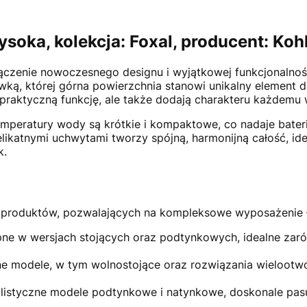
oka, kolekcja: Foxal, producent: Koh
czenie nowoczesnego designu i wyjątkowej funkcjonalności
ką, której górna powierzchnia stanowi unikalny element de
ą praktyczną funkcję, ale także dodają charakteru każdemu 
emperatury wody są krótkie i kompaktowe, co nadaje bateri
delikatnymi uchwytami tworzy spójną, harmonijną całość, i
k.
 produktów, pozwalających na kompleksowe wyposażenie łaz
ne w wersjach stojących oraz podtynkowych, idealne zaró
e modele, w tym wolnostojące oraz rozwiązania wielootwo
listyczne modele podtynkowe i natynkowe, doskonale pas