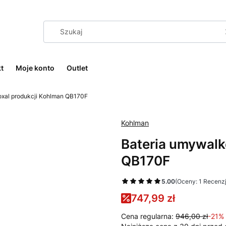
t
Moje konto
Outlet
xal produkcji Kohlman QB170F
Kohlman
Bateria umywalk
QB170F
5.00
(Oceny: 1 Recenzj
747,99 zł
Cena regularna:
946,00 zł
-21%