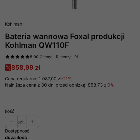
Kohlman
Bateria wannowa Foxal produkcji
Kohlman QW110F
5.00
(Oceny: 1 Recenzje: 0)
858,99 zł
Cena regularna:
1 087,00 zł
-21%
Najniższa cena z 30 dni przed obniżką:
858,73 zł
0%
Ilość
szt.
Dostępność:
duża ilość