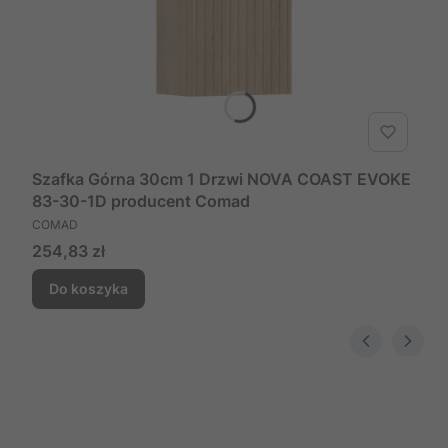
Szafka Górna 30cm 1 Drzwi NOVA COAST EVOKE
83-30-1D producent Comad
PRODUCENT
COMAD
Cena
254,83 zł
Do koszyka