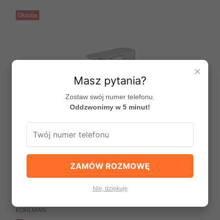
Okazja
×
Masz pytania?
Zostaw swój numer telefonu.
Oddzwonimy w 5 minut!
ZAMÓW ROZMOWĘ
Bateria bidetowa Foxal produkcji Kohlman
Nie, dziękuję
QB130F
PRODUCENT
KOHLMAN