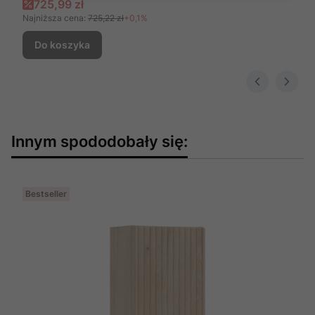
Cena promocyjna
725,99 zł
Najniższa cena:
725,22 zł
+0,1%
Do koszyka
Innym spododobały się:
Bestseller