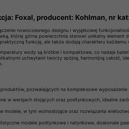
cja: Foxal, producent: Kohlman, nr ka
czenie nowoczesnego designu i wyjątkowej funkcjonalności
ką, której górna powierzchnia stanowi unikalny element de
ą praktyczną funkcję, ale także dodają charakteru każdemu 
emperatury wody są krótkie i kompaktowe, co nadaje bateri
delikatnymi uchwytami tworzy spójną, harmonijną całość, i
k.
 produktów, pozwalających na kompleksowe wyposażenie łaz
ne w wersjach stojących oraz podtynkowych, idealne zaró
e modele, w tym wolnostojące oraz rozwiązania wielootwo
listyczne modele podtynkowe i natynkowe, doskonale pas