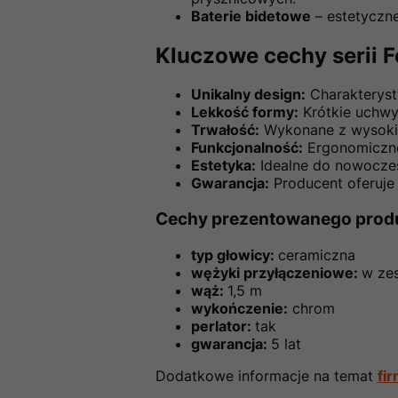
Baterie bidetowe
– estetyczne
Kluczowe cechy serii F
Unikalny design:
Charakteryst
Lekkość formy:
Krótkie uchwyt
Trwałość:
Wykonane z wysokiej
Funkcjonalność:
Ergonomiczne
Estetyka:
Idealne do nowoczesn
Gwarancja:
Producent oferuje 
Cechy prezentowanego prod
typ głowicy:
ceramiczna
wężyki przyłączeniowe:
w ze
wąż:
1,5 m
wykończenie:
chrom
perlator:
tak
gwarancja:
5 lat
Dodatkowe informacje na temat
fi