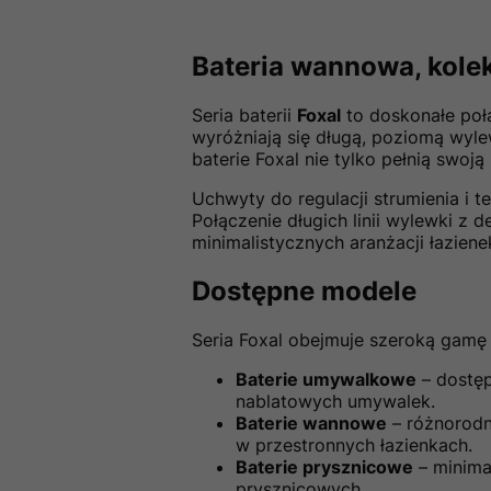
Bateria wannowa, kolek
Seria baterii
Foxal
to doskonałe połą
wyróżniają się długą, poziomą wylew
baterie Foxal nie tylko pełnią swoj
Uchwyty do regulacji strumienia i t
Połączenie długich linii wylewki z 
minimalistycznych aranżacji łaziene
Dostępne modele
Seria Foxal obejmuje szeroką gamę
Baterie umywalkowe
– dostęp
nablatowych umywalek.
Baterie wannowe
– różnorodn
w przestronnych łazienkach.
Baterie prysznicowe
– minima
prysznicowych.