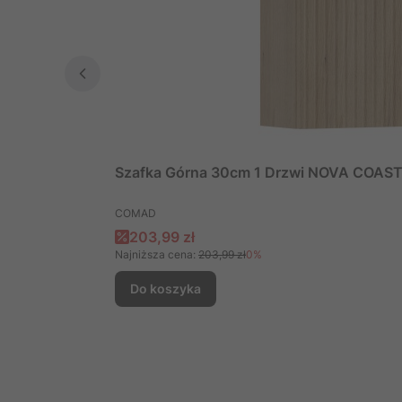
Szafka Górna 30cm 1 Drzwi NOVA COAS
PRODUCENT
COMAD
Cena promocyjna
203,99 zł
Najniższa cena:
203,99 zł
0%
Do koszyka