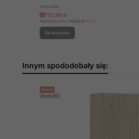
PRODUCENT
KOHLMAN
Cena promocyjna
725,99 zł
Najniższa cena:
725,22 zł
+0,1%
Do koszyka
Innym spododobały się:
Okazja
Bestseller