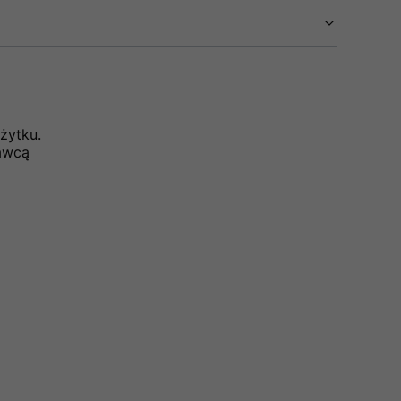
żytku.
dawcą