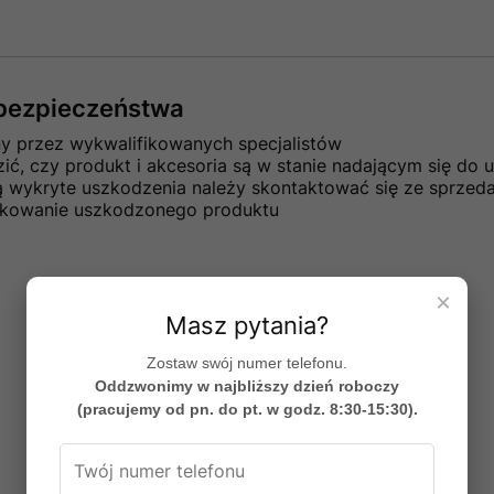
e bezpieczeństwa
ny przez wykwalifikowanych specjalistów
ć, czy produkt i akcesoria są w stanie nadającym się do u
ną wykryte uszkodzenia należy skontaktować się ze sprze
ytkowanie uszkodzonego produktu
×
Masz pytania?
Zostaw swój numer telefonu.
Oddzwonimy w najbliższy dzień roboczy
(pracujemy od pn. do pt. w godz. 8:30-15:30).