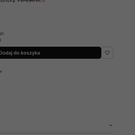
obniżką:
1 279,80 zł
0%
ść:
ć
Dodaj do koszyka
er