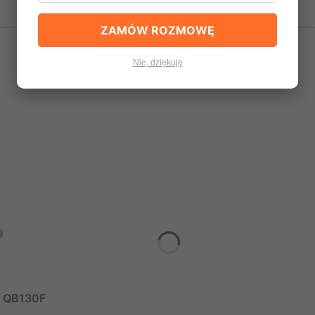
ZAMÓW ROZMOWĘ
Nie, dziękuję
n QB130F