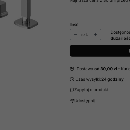
Najniższa cena z 30 dni przed 
Ilość
Dostępno
szt.
duża iloś
Dostawa
od 30,00 zł
- Kuri
Czas wysyłki:
24 godziny
Zapytaj o produkt
Udostępnij