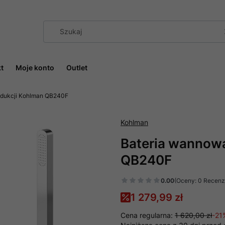
t
Moje konto
Outlet
odukcji Kohlman QB240F
Kohlman
Bateria wannowa
QB240F
0.00
(Oceny: 0 Recenzj
1 279,99 zł
Cena regularna:
1 620,00 zł
-21