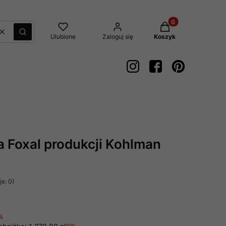
Produkty w koszyk
Wyczyść
Szukaj
Ulubione
Zaloguj się
Koszyk
 Foxal produkcji Kohlman
e: 0)
%