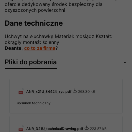
ofercie dedykowany środek bezpieczny dla
czyszczonych powierzchni
Dane techniczne
Uchwyt na słuchawkę Materiał: mosiądz Kształt:
okrągły montaż: ścienny
Deante
,
co to za firma
?
Pliki do pobrania
ANR_x21U_84424_rys.pdf
268.30 kB
Rysunek techniczny
ANR_D21U_technicalDrawing.pdf
223.87 kB