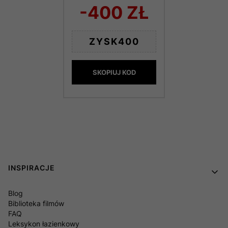
-400 ZŁ
ZYSK400
SKOPIUJ KOD
Linki w stopce
INSPIRACJE
Blog
Biblioteka filmów
FAQ
Leksykon łazienkowy