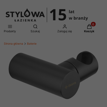
Produkty w 
Otwórz wyszukiwarkę
Produkty
Szukaj
Zaloguj się
Koszyk
Strona główna
Baterie