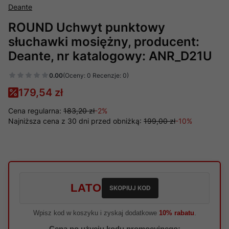
Deante
ROUND Uchwyt punktowy
słuchawki mosiężny, producent:
Deante, nr katalogowy: ANR_D21U
0.00
(Oceny: 0 Recenzje: 0)
179,54 zł
Cena regularna:
183,20 zł
-2%
Najniższa cena z 30 dni przed obniżką:
199,00 zł
-10%
LATO
SKOPIUJ KOD
Wpisz kod w koszyku i zyskaj dodatkowe
10% rabatu
.
Cena po użyciu kodu promocyjnego: