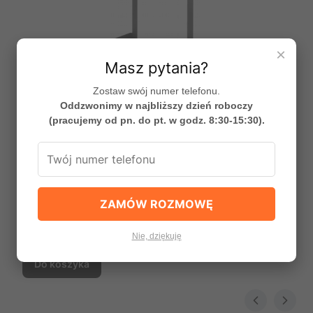
×
Masz pytania?
Zostaw swój numer telefonu.
Oddzwonimy w najbliższy dzień roboczy
(pracujemy od pn. do pt. w godz. 8:30-15:30).
MOKKO Półka wieszana na kabinę ADM_N54K
Deante
PRODUCENT
ZAMÓW ROZMOWĘ
DEANTE
Cena promocyjna
375,54 zł
Nie, dziękuję
Najniższa cena:
318,06 zł
+18%
Do koszyka