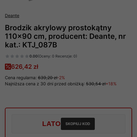
Deante
Brodzik akrylowy prostokątny
110x90 cm, producent: Deante, nr
kat.: KTJ_087B
0.00
(Oceny: 0 Recenzje: 0)
626,42 zł
Cena regularna:
639,20 zł
-2%
Najniższa cena z 30 dni przed obniżką:
530,54 zł
+18%
LATO
SKOPIUJ KOD