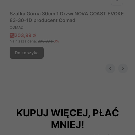
Szafka Górna 30cm 1 Drzwi NOVA COAST EVOKE
83-30-1D producent Comad
PRODUCENT
COMAD
Cena promocyjna
203,99 zł
Najniższa cena:
203,99 zł
0%
Do koszyka
KUPUJ WIĘCEJ, PŁAĆ
MNIEJ!