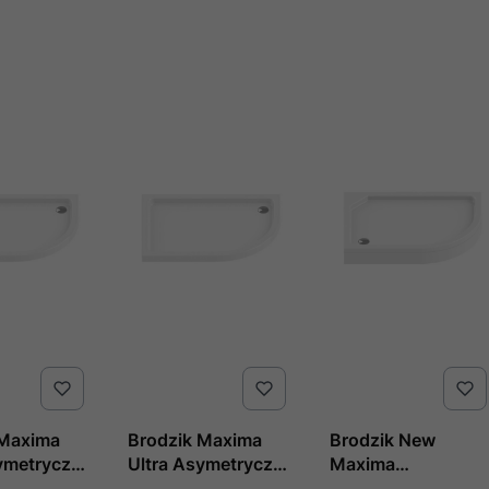
 Maxima
Brodzik Maxima
Brodzik New
ymetryczny
Ultra Asymetryczny
Maxima
Akrylowy
P Biały Akrylowy
Asymetryczny L