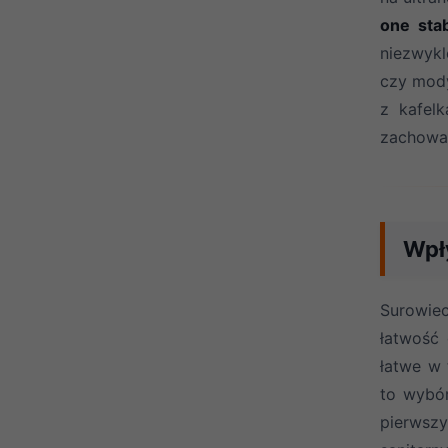
one stab
niezwykl
czy mody
z kafel
zachowa
Wpł
Surowie
łatwość
łatwe w 
to wybór
pierwszy