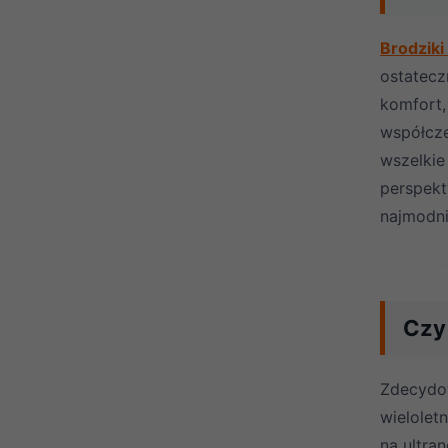
Brodzik
ostatec
komfort
współcze
wszelki
perspek
najmodni
Czy
Zdecydo
wielolet
na ultra