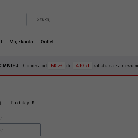
t
Moje konto
Outlet
 MNIEJ.
Odbierz od
50 zł
do
400 zł
rabatu na zamówieni
m
Produkty:
9
 produktów
e:
ne