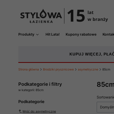
Produkty
Hit Lata!
Kupony rabatowe
Kontak
KUPUJ WIĘCEJ, PŁAĆ
Strona główna
Brodziki prysznicowe
asymetryczne
85cm
85c
Podkategorie i filtry
w kategorii: 85cm
Lista
Sortowani
Podkategorie
Domyśl
Wróć do: asymetryczne