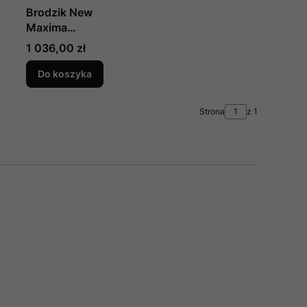
Brodzik New
Maxima
Asymetryczny P
Cena
1 036,00 zł
Biały Akrylowy
120x85x14,
Do koszyka
Producent: New
:
Trendy, Numer Kat:
Strona
z 1
B-0377