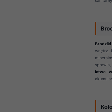
sanitarn
Bro
Brodzik
wnętrz.
mineraln
sprawia
łatwe w
akumulac
Kol