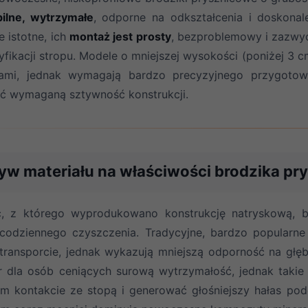
ilne, wytrzymałe
, odporne na odkształcenia i doskona
e istotne, ich
montaż jest prosty
, bezproblemowy i zazwy
fikacji stropu. Modele o mniejszej wysokości (poniżej 3
kami, jednak wymagają bardzo precyzyjnego przygotow
ć wymaganą sztywność konstrukcji.
yw materiału na właściwości brodzika p
c, z którego wyprodukowano konstrukcję natryskową, be
 codziennego czyszczenia. Tradycyjne, bardzo popularn
transporcie, jednak wykazują mniejszą odporność na głę
 dla osób ceniących surową wytrzymałość, jednak taki
m kontakcie ze stopą i generować głośniejszy hałas pod