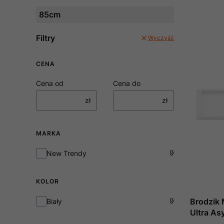
85cm
Filtry
Wyczyść
CENA
Cena od
Cena do
zł
zł
MARKA
Marka
9
New Trendy
KOLOR
Kolor
9
Brodzik
Biały
Ultra As
L Biały 