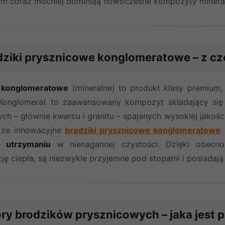
ym coraz mocniej dominują nowoczesne kompozyty minera
dziki prysznicowe konglomeratowe – z c
i konglomeratowe
(mineralne) to produkt klasy premium, 
 Konglomerat to zaawansowany kompozyt składający się 
ych – głównie kwarcu i granitu – spajanych wysokiej jakośc
, że innowacyjne
brodziki prysznicowe konglomeratowe
 utrzymaniu
w nienagannej czystości. Dzięki obecno
ję ciepła, są niezwykle przyjemne pod stopami i posiadają
ory brodzików prysznicowych – jaka jest 