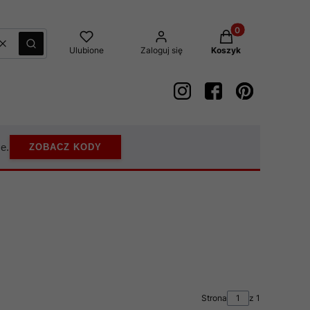
Produkty w koszyk
Wyczyść
Szukaj
Ulubione
Zaloguj się
Koszyk
e.
ZOBACZ KODY
Strona
z 1