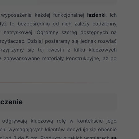
wyposażenia każdej funkcjonalnej
łazienki
. Ich
yż to bezpośrednio od nich zależy codzienny
fy natryskowej. Ogromny szereg dostępnych na
ytłaczać. Dzisiaj postaramy się jednak rozwiać
Przyjrzymy się tej kwestii z kilku kluczowych
ez zaawansowane materiały konstrukcyjne, aż po
aczenie
 odgrywają kluczową rolę w kontekście jego
 Wielu wymagających klientów decyduje się obecnie
ści od 3 do 5 cm. Produkty o takich wymiarach
są