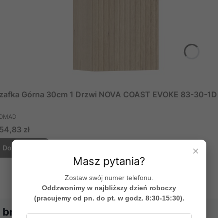
zafka Górna 30cm 1 Drzwi NOVA COAST EVOKE 83-30-1D
RODUCENT
OMAD
ena
54,83 zł
Do koszyka
×
Masz pytania?
Zostaw swój numer telefonu.
Oddzwonimy w najbliższy dzień roboczy
(pracujemy od pn. do pt. w godz. 8:30-15:30).
 brodzik do nowoczesnej łazienki