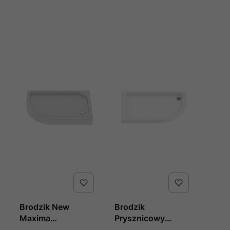
Brodzik New
Brodzik
Maxima
Prysznicowy
Asymetryczny P
Maxima Ultra