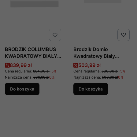
BRODZIK COLUMBUS
Brodzik Domio
KWADRATOWY BIAŁY
Kwadratowy Biały
AKRYLOWY 90x90x14,
Akrylowy 90x90x16,
Cena promocyjna
Cena promocyjna
839,99 zł
503,99 zł
PRODUCENT: NEW
Producent: New Trendy,
Cena regularna:
884,00 zł
-5%
Cena regularna:
530,00 zł
-5%
TRENDY, NUMER KAT:
Numer Kat: B-0348
Najniższa cena:
839,99 zł
0%
Najniższa cena:
503,99 zł
0%
B-0107
Do koszyka
Do koszyka