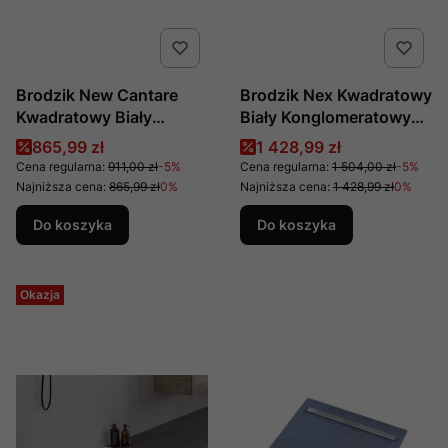
Brodzik New Cantare
Brodzik Nex Kwadratowy
Kwadratowy Biały
Biały Konglomeratowy
Akrylowy 90x90x4,5,
90x90x3,5, Producent:
Cena promocyjna
Cena promocyjna
865,99 zł
1 428,99 zł
Producent: New Trendy,
New Trendy, Numer Kat:
Cena regularna:
911,00 zł
-5%
Cena regularna:
1 504,00 zł
-5%
Numer Kat: B-0421
B-0454
Najniższa cena:
865,99 zł
0%
Najniższa cena:
1 428,99 zł
0%
Do koszyka
Do koszyka
Okazja