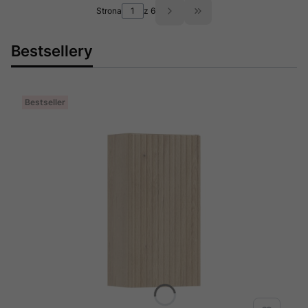
10ST.1S3-9090
10ST.1S2-9090
Strona
z 6
Przejdź do ostatniej st
Bestsellery
Bestseller