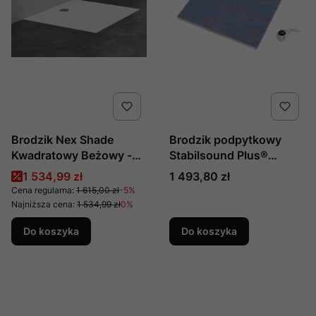
Brodzik Nex Shade
Brodzik podpytkowy
Kwadratowy Beżowy -
Stabilsound Plus®
Struktura
90x90x5/12,5 cm,
Cena promocyjna
Cena
1 534,99 zł
1 493,80 zł
Konglomeratowy
kwadratowy z
Cena regularna:
1 615,00 zł
-5%
90x90x3,5, Producent:
maskownicą Slight-
Najniższa cena:
1 534,99 zł
0%
New Trendy, Numer Kat:
Plate, produkcji
Do koszyka
Do koszyka
B-0485
Schedline, nr kat.:
10ST.1S1-9090