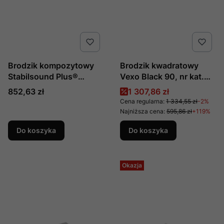
Brodzik kompozytowy
Brodzik kwadratowy
Stabilsound Plus®
Vexo Black 90, nr kat.
Protos White Stone
BVB-90-90-K,
Cena
Cena promocyjna
852,63 zł
1 307,86 zł
90x90x3,5 cm,
producent Besco
Cena regularna:
1 334,55 zł
-2%
kwadratowy, produkcji
Najniższa cena:
595,86 zł
+119%
Schedline, nr kat.:
Do koszyka
Do koszyka
3SP.P1K-9090/B/ST-
M1/B/ST
Okazja