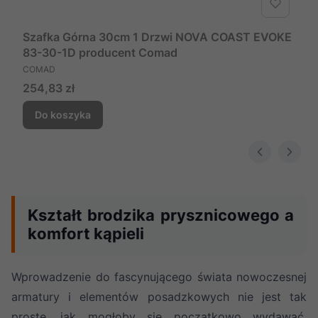
Szafka Górna 30cm 1 Drzwi NOVA COAST EVOKE
83-30-1D producent Comad
PRODUCENT
COMAD
Cena
254,83 zł
Do koszyka
Kształt brodzika prysznicowego a
komfort kąpieli
Wprowadzenie do fascynującego świata nowoczesnej
armatury i elementów posadzkowych nie jest tak
proste, jak mogłoby się początkowo wydawać.