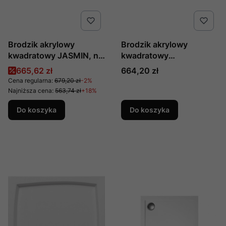
Brodzik akrylowy
Brodzik akrylowy
kwadratowy JASMIN, nr
kwadratowy
kat. KGJ_041B,
kompaktowy 90 x 90 x 5
Cena promocyjna
Cena
665,62 zł
664,20 zł
producent Deante
cm NOWY STYL
Cena regularna:
679,20 zł
-2%
produkcji Polimat
Najniższa cena:
563,74 zł
+18%
Do koszyka
Do koszyka