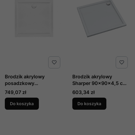
Brodzik akrylowy
Brodzik akrylowy
posadzkowy
Sharper 90x90x4,5 cm,
kwadratowy GOLIAT
kwadratowy, produkcji
Cena
Cena
749,07 zł
603,34 zł
90x90x3cm produkcji
Schedline, nr kat.:
Polimat
3S.S1K-9090
Do koszyka
Do koszyka