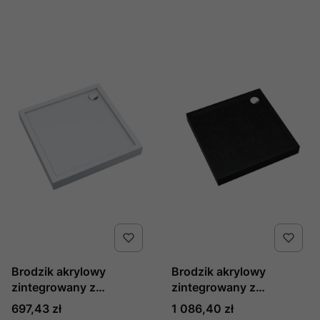
Brodzik akrylowy
Brodzik akrylowy
zintegrowany z
zintegrowany z
nośnikiem Stabilsound
nośnikiem Stabilsound
Cena
Cena
697,43 zł
1 086,40 zł
Plus® oraz obudową
Plus® oraz obudową