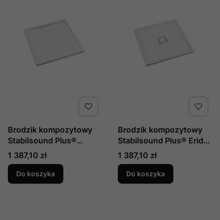
Brodzik kompozytowy
Brodzik kompozytowy
Stabilsound Plus®
Stabilsound Plus® Erida
Charis 90x90x5 cm,
90x90x5 cm,
Cena
Cena
1 387,10 zł
1 387,10 zł
kwadratowy, produkcji
kwadratowy, produkcji
Schedline, nr kat.:
Schedline, nr kat.:
Do koszyka
Do koszyka
3SP.C3K-9090
3SP.E4K-9090