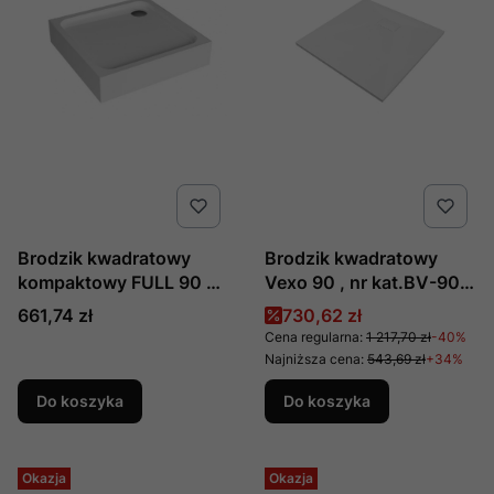
Brodzik kwadratowy
Brodzik kwadratowy
kompaktowy FULL 90 x
Vexo 90 , nr kat.BV-90-
90 cm 00019
90-K, producent Besco
Cena
Cena promocyjna
661,74 zł
730,62 zł
Cena regularna:
1 217,70 zł
-40%
Najniższa cena:
543,69 zł
+34%
Do koszyka
Do koszyka
Okazja
Okazja