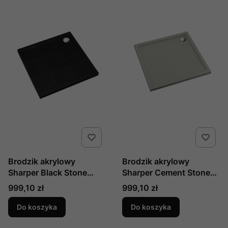
Brodzik akrylowy
Brodzik akrylowy
Sharper Black Stone
Sharper Cement Stone
90x90x4,5 cm,
90x90x4,5 cm,
Cena
Cena
999,10 zł
999,10 zł
kwadratowy, produkcji
kwadratowy, produkcji
Schedline, nr kat.:
Schedline, nr kat.:
Do koszyka
Do koszyka
3S.S1K-9090/C/ST
3S.S1K-9090/CT/ST