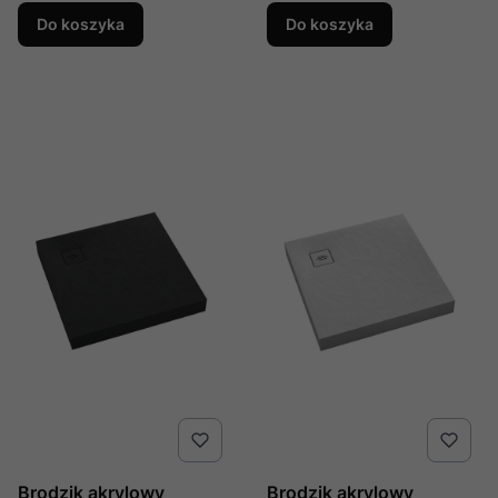
akrylową przeciągniętą
akrylową przeciągniętą
Do koszyka
Do koszyka
do podłogi Cameron
do podłogi Cameron
90x90x12 cm,
Black Stone 90x90x12
kwadratowy, produkcji
cm, kwadratowy,
Schedline, nr kat.:
produkcji Schedline, nr
3ST.C1K-9090
kat.: 3ST.C1K-
9090/C/ST
Brodzik akrylowy
Brodzik akrylowy