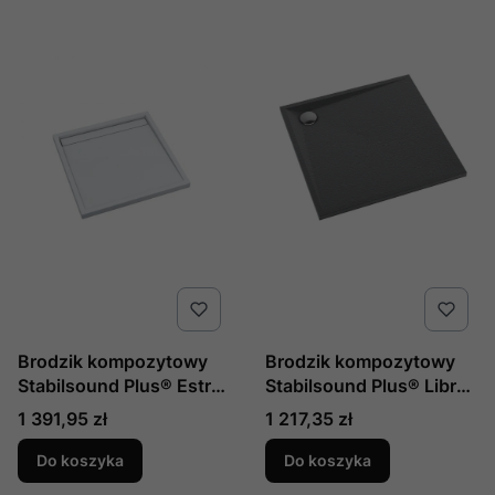
Brodzik kompozytowy
Brodzik kompozytowy
Stabilsound Plus® Estra
Stabilsound Plus® Libra
90x90x4,5 cm,
Anthracite Stone
Cena
Cena
1 391,95 zł
1 217,35 zł
kwadratowy, produkcji
90x90x3 cm,
Schedline, nr kat.:
kwadratowy, produkcji
Do koszyka
Do koszyka
3SP.E3K-9090
Schedline, nr kat.: