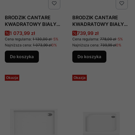
BRODZIK CANTARE
BRODZIK CANTARE
KWADRATOWY BIAŁY
KWADRATOWY BIAŁY
AKRYLOWY
AKRYLOWY 90x90x6,
Cena promocyjna
Cena promocyjna
1 073,99 zł
739,99 zł
90x90x15,5,
PRODUCENT: NEW
Cena regularna:
1 130,00 zł
-5%
Cena regularna:
778,00 zł
-5%
PRODUCENT: NEW
TRENDY, NUMER KAT:
Najniższa cena:
1 073,99 zł
0%
Najniższa cena:
739,99 zł
0%
TRENDY, NUMER KAT:
B-0137
Do koszyka
Do koszyka
B-0275
Okazja
Okazja