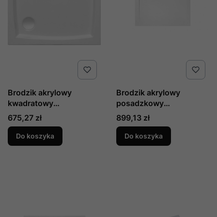
Brodzik akrylowy
Brodzik akrylowy
kwadratowy
posadzkowy
kompaktowy 90 x 90 x 5
kwadratowy GEOS
Cena
Cena
675,27 zł
899,13 zł
cm PATIO produkcji
90x90x1,5 cm produkcji
Polimat
Polimat
Do koszyka
Do koszyka