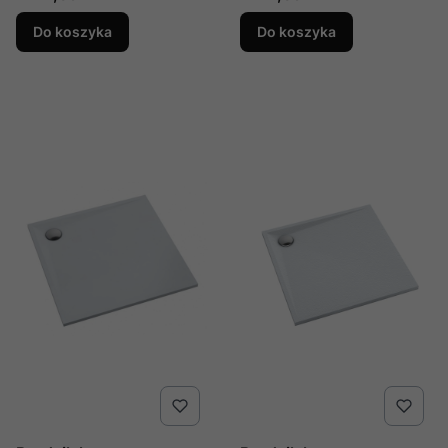
cm, kwadratowy,
cm, kwadratowy,
produkcji Schedline, nr
produkcji Schedline, nr
Do koszyka
Do koszyka
kat.: 3SP.L1K-9090/C/ST
kat.: 3SP.L1K-
9090/CT/ST