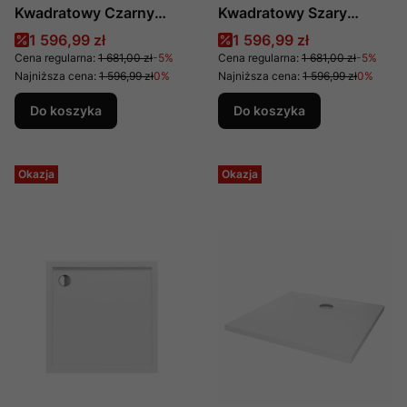
Kwadratowy Czarny
Kwadratowy Szary
Konglomeratowy
Konglomeratowy
Cena promocyjna
Cena promocyjna
1 596,99 zł
1 596,99 zł
90x90x3, Producent:
90x90x3, Producent:
Cena regularna:
1 681,00 zł
-5%
Cena regularna:
1 681,00 zł
-5%
New Trendy, Numer Kat:
New Trendy, Numer Kat:
Najniższa cena:
1 596,99 zł
0%
Najniższa cena:
1 596,99 zł
0%
B-0402
B-0395
Do koszyka
Do koszyka
Okazja
Okazja