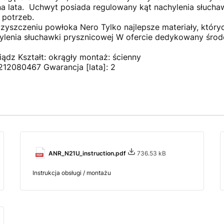
na lata. Uchwyt posiada regulowany kąt nachylenia słucha
 potrzeb.
czyszczeniu powłoka Nero Tylko najlepsze materiały, któr
hylenia słuchawki prysznicowej W ofercie dedykowany śro
ądz Kształt: okrągły montaż: ścienny
212080467 Gwarancja [lata]: 2
ANR_N21U_instruction.pdf
736.53 kB
Instrukcja obsługi / montażu