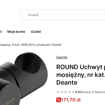
t
Moje konto
Outlet
iężny, nr kat.: ANR_N21U, producent: Deante
Deante
ROUND Uchwyt 
mosiężny, nr ka
Deante
0.00
(Oceny: 0 Recenzj
171,70 zł