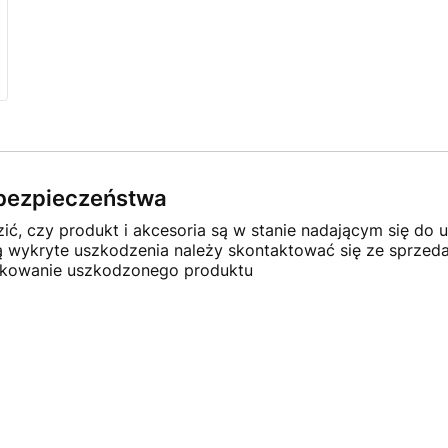
e bezpieczeństwa
ć, czy produkt i akcesoria są w stanie nadającym się do u
ną wykryte uszkodzenia należy skontaktować się ze sprze
ytkowanie uszkodzonego produktu
×
Masz pytania?
Zostaw swój numer telefonu.
Oddzwonimy w najbliższy dzień roboczy
(pracujemy od pn. do pt. w godz. 8:30-15:30).