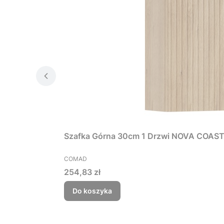
Szafka Górna 30cm 1 Drzwi NOVA COAS
PRODUCENT
COMAD
Cena
254,83 zł
Do koszyka