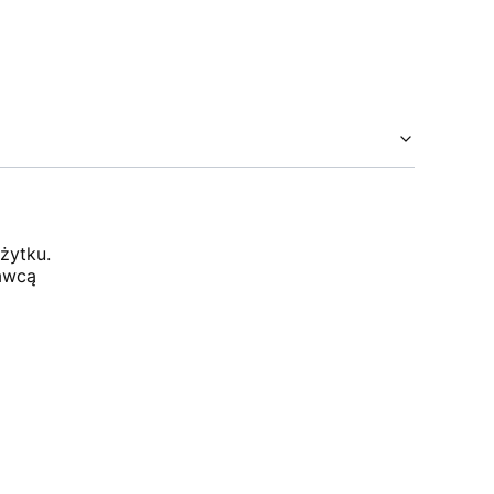
żytku.
dawcą