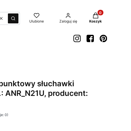
Produkty w koszyk
Wyczyść
Szukaj
Ulubione
Zaloguj się
Koszyk
punktowy słuchawki
t.: ANR_N21U, producent:
e: 0)