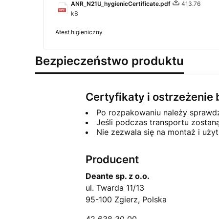
ANR_N21U_hygienicCertificate.pdf
413.76
kB
Atest higieniczny
Bezpieczeństwo produktu
Certyfikaty i ostrzeżeni
Po rozpakowaniu należy sprawdzi
Jeśli podczas transportu zosta
Nie zezwala się na montaż i uż
Producent
Deante sp. z o.o.
ul. Twarda 11/13
95-100 Zgierz, Polska
42 638 30 00