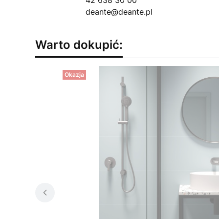
deante@deante.pl
Warto dokupić:
Okazja