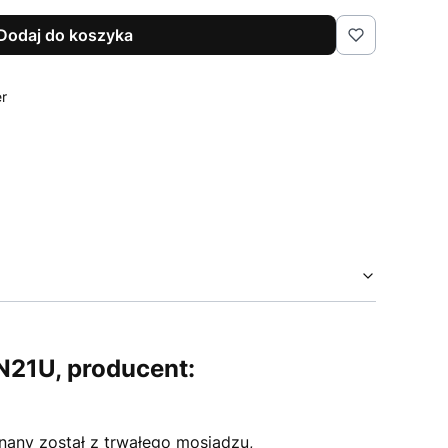
Dodaj do koszyka
er
N21U, producent:
ny został z trwałego mosiądzu,