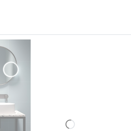
ZAMÓW ROZMOWĘ
Nie, dziękuję