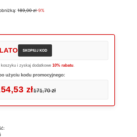
obniżką:
189,00 zł
-9%
LATO
SKOPIUJ KOD
 koszyku i zyskaj dodatkowe
10% rabatu
.
po użyciu kodu promocyjnego:
54,53 zł
171,70 zł
ść:
ć