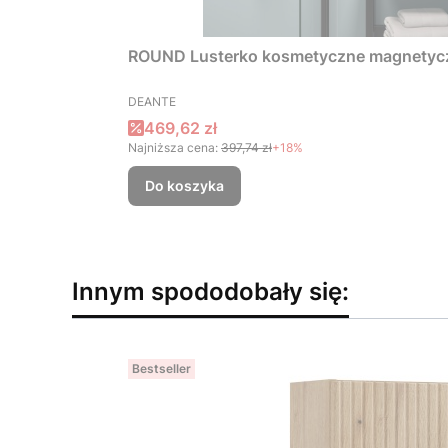
ROUND Lusterko kosmetyczne magnetycz
PRODUCENT
DEANTE
Cena promocyjna
469,62 zł
Najniższa cena:
397,74 zł
+18%
Do koszyka
Innym spododobały się:
Bestseller