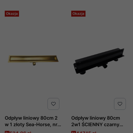
Okazja
Okazja
Odpływ liniowy 80cm 2
Odpływ liniowy 80cm
w 1 złoty Sea-Horse, nr
2w1 ŚCIENNY czarny
kat. OL-A02S-80-G,
mat Sea - Horse, nr kat.