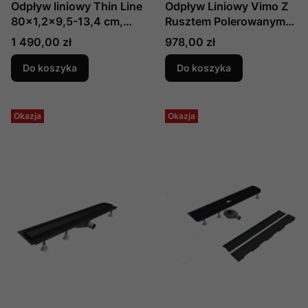
Odpływ liniowy Thin Line
Odpływ Liniowy Vimo Z
80x1,2x9,5-13,4 cm,
Rusztem Polerowanym
produkcji Schedline, nr
80x11x7,5 Cm, Nr Kat.
Cena
Cena
1 490,00 zł
978,00 zł
kat.: SOL-80012
Ol-0035, Producent New
Trendy
Do koszyka
Do koszyka
Okazja
Okazja