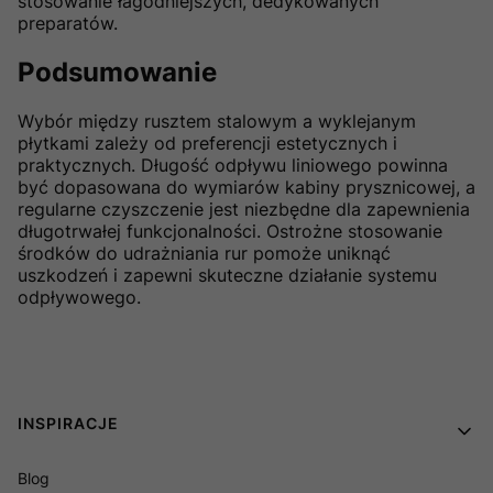
stosowanie łagodniejszych, dedykowanych
preparatów.
Podsumowanie
Wybór między rusztem stalowym a wyklejanym
płytkami zależy od preferencji estetycznych i
praktycznych. Długość odpływu liniowego powinna
być dopasowana do wymiarów kabiny prysznicowej, a
regularne czyszczenie jest niezbędne dla zapewnienia
długotrwałej funkcjonalności. Ostrożne stosowanie
środków do udrażniania rur pomoże uniknąć
uszkodzeń i zapewni skuteczne działanie systemu
odpływowego.
Linki w stopce
INSPIRACJE
Blog