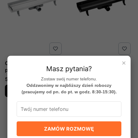
×
Odpływ liniowy
Odpływ liniowy
Masz pytania?
przyścienny Basso
przyścienny Basso
80cm, nr kat. COB 281D
80cm, nr kat.COB 781D,
Cena
Cena
583,02 zł
855,47 zł
Zostaw swój numer telefonu.
, producent Laveo
producent Laveo
Oddzwonimy w najbliższy dzień roboczy
Do koszyka
Do koszyka
(pracujemy od pn. do pt. w godz. 8:30-15:30).
ZAMÓW ROZMOWĘ