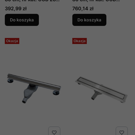
, producent Laveo
G80D , producent Laveo
Cena
Cena
392,99 zł
760,14 zł
Do koszyka
Do koszyka
Okazja
Okazja