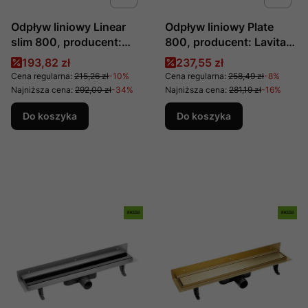
Odpływ liniowy Linear
Odpływ liniowy Plate
slim 800, producent:
800, producent: Lavita,
Lavita, nr kat.:
nr kat.: 5900378310310
Cena promocyjna
Cena promocyjna
193,82 zł
237,55 zł
5900378310259
Cena regularna:
215,26 zł
-10%
Cena regularna:
258,49 zł
-8%
Najniższa cena:
292,00 zł
-34%
Najniższa cena:
281,19 zł
-16%
Do koszyka
Do koszyka