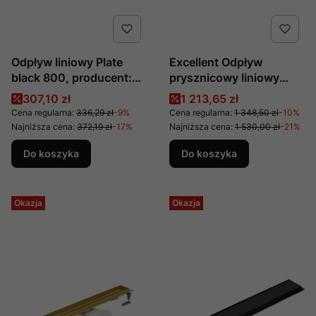
Odpływ liniowy Plate
Excellent Odpływ
black 800, producent:
prysznicowy liniowy
Lavita, nr kat.:
80cm złoty z rusztem
Cena promocyjna
Cena promocyjna
307,10 zł
1 213,65 zł
5908211470412
dekoracyjnym Stilio Gold
Cena regularna:
336,29 zł
-9%
Cena regularna:
1 348,50 zł
-10%
INEX.1515.800.R.GL
Najniższa cena:
372,19 zł
-17%
Najniższa cena:
1 530,00 zł
-21%
Do koszyka
Do koszyka
Okazja
Okazja