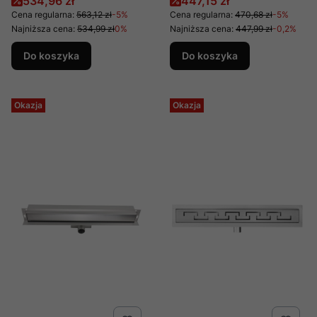
Cena promocyjna
Cena promocyjna
534,96 zł
447,15 zł
producent Metal - Hurt
OL-C01-80-B,
Cena regularna:
563,12 zł
-5%
Cena regularna:
470,68 zł
-5%
producent Metal - Hurt
Najniższa cena:
534,99 zł
0%
Najniższa cena:
447,99 zł
-0,2%
Do koszyka
Do koszyka
Okazja
Okazja