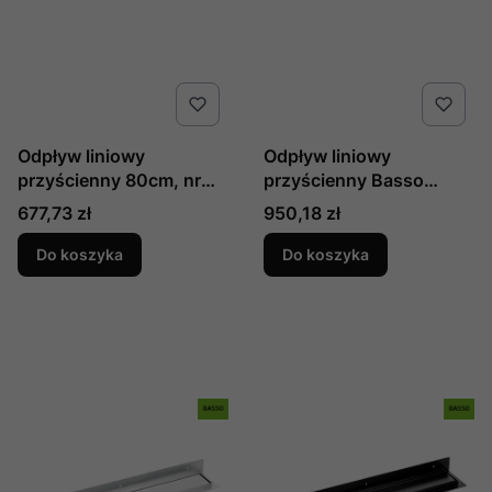
Odpływ liniowy
Odpływ liniowy
przyścienny 80cm, nr
przyścienny Basso
kat. COB 781S ,
80cm, nr kat. COB G81D
Cena
Cena
677,73 zł
950,18 zł
producent Laveo
, producent Laveo
Do koszyka
Do koszyka