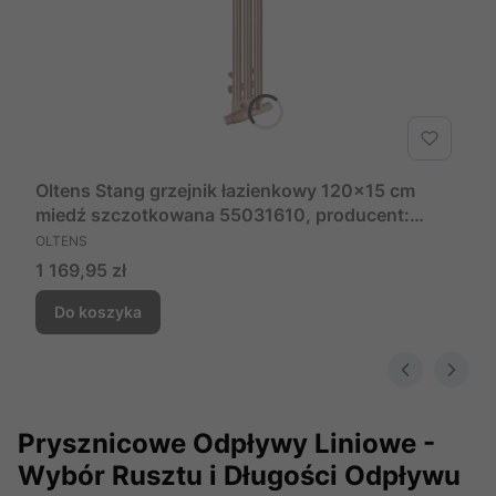
Oltens Stang grzejnik łazienkowy 120x15 cm
miedź szczotkowana 55031610, producent:
PRODUCENT
OLTENS, nr kat: 55031610
OLTENS
Cena
1 169,95 zł
Do koszyka
Prysznicowe Odpływy Liniowe -
Wybór Rusztu i Długości Odpływu