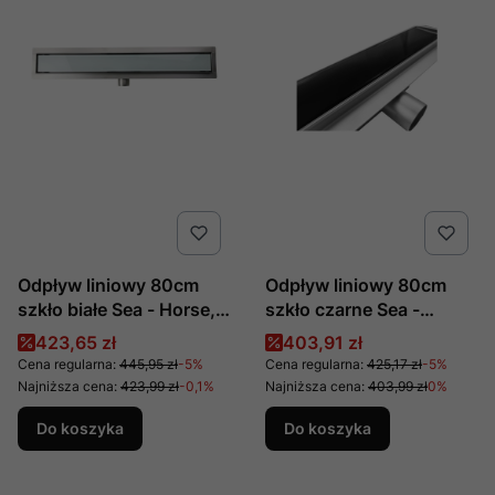
Odpływ liniowy 80cm
Odpływ liniowy 80cm
szkło białe Sea - Horse,
szkło czarne Sea -
nr kat. OL-AG01W-80,
Horse, nr kat. OL-
Cena promocyjna
Cena promocyjna
423,65 zł
403,91 zł
producent Metal - Hurt
AG01B-80, producent
Cena regularna:
445,95 zł
-5%
Cena regularna:
425,17 zł
-5%
Metal - Hurt
Najniższa cena:
423,99 zł
-0,1%
Najniższa cena:
403,99 zł
0%
Do koszyka
Do koszyka