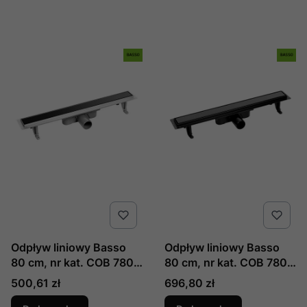
Odpływ liniowy Basso
Odpływ liniowy Basso
80 cm, nr kat. COB 780S
80 cm, nr kat. COB 780D
, producent Laveo
, producent Laveo
Cena
Cena
500,61 zł
696,80 zł