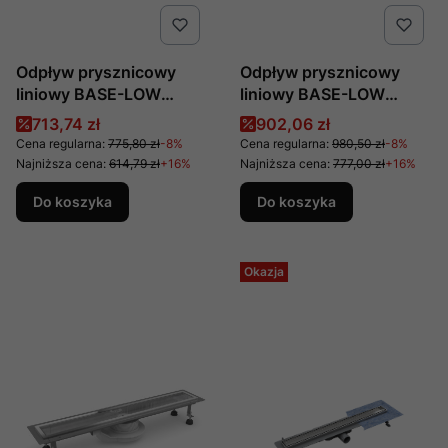
Odpływ prysznicowy
Odpływ prysznicowy
liniowy BASE-LOW
liniowy BASE-LOW
BLACK 80 z maskownicą
BLACK 80 z maskownicą
Cena promocyjna
Cena promocyjna
713,74 zł
902,06 zł
BLACK PLATE
BLACK STEEL
Cena regularna:
775,80 zł
-8%
Cena regularna:
980,50 zł
-8%
OLP80/CST-LOW
OLSL80/CST-LOW
Najniższa cena:
614,79 zł
+16%
Najniższa cena:
777,00 zł
+16%
produkcji SCHEDPOL
produkcji SCHEDPOL
Do koszyka
Do koszyka
Okazja