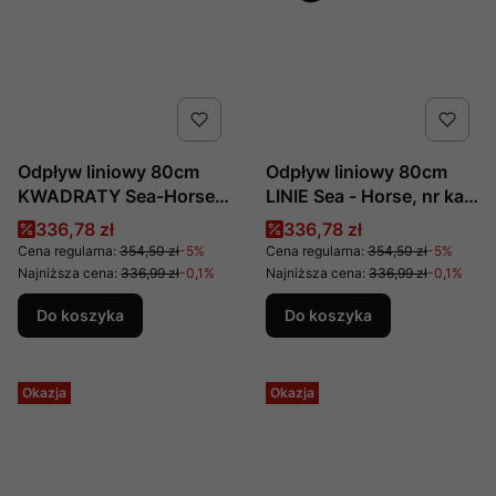
Odpływ liniowy 80cm
Odpływ liniowy 80cm
KWADRATY Sea-Horse,
LINIE Sea - Horse, nr kat.
nr kat. OL-A18-80,
OL-A03-80, producent
Cena promocyjna
Cena promocyjna
336,78 zł
336,78 zł
producent Metal - Hurt
Metal - Hurt
Cena regularna:
354,50 zł
-5%
Cena regularna:
354,50 zł
-5%
Najniższa cena:
336,99 zł
-0,1%
Najniższa cena:
336,99 zł
-0,1%
Do koszyka
Do koszyka
Okazja
Okazja