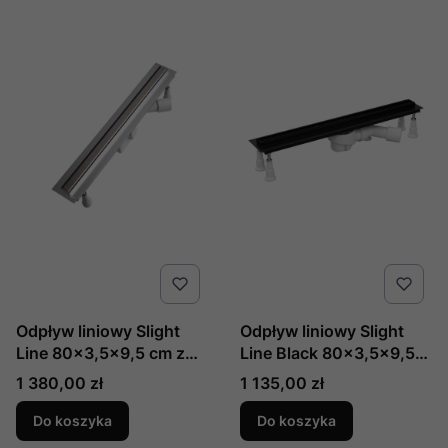
Odpływ liniowy Slight
Odpływ liniowy Slight
Line 80x3,5x9,5 cm z
Line Black 80x3,5x9,5
maskownicą Slight-
cm z maskownicą Slight-
Cena
Cena
1 380,00 zł
1 135,00 zł
Steel, produkcji
Plate Black, produkcji
Schedline, nr kat.:
Schedline, nr kat.:
Do koszyka
Do koszyka
SOLSL-80035
SOLBPL-80035