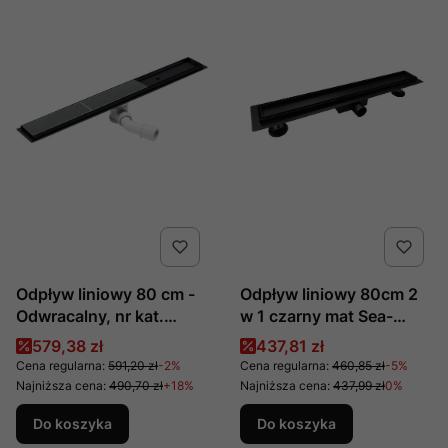
Odpływ liniowy 80 cm -
Odpływ liniowy 80cm 2
Odwracalny, nr kat.
w 1 czarny mat Sea-
KOS_N09D, producent
Horse, nr kat. OL-A02S-
Cena promocyjna
Cena promocyjna
579,38 zł
437,81 zł
Deante
80-B, producent Metal -
Cena regularna:
591,20 zł
-2%
Cena regularna:
460,85 zł
-5%
Hurt
Najniższa cena:
490,70 zł
+18%
Najniższa cena:
437,99 zł
0%
Do koszyka
Do koszyka