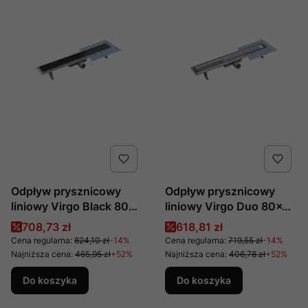
Odpływ prysznicowy
Odpływ prysznicowy
liniowy Virgo Black 80x6
liniowy Virgo Duo 80x6
cm produkcji Besco
cm produkcji Besco
Cena promocyjna
Cena promocyjna
708,73 zł
618,81 zł
Cena regularna:
824,10 zł
-14%
Cena regularna:
719,55 zł
-14%
Najniższa cena:
465,95 zł
+52%
Najniższa cena:
406,78 zł
+52%
Do koszyka
Do koszyka