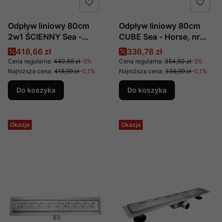
Odpływ liniowy 80cm
Odpływ liniowy 80cm
2w1 ŚCIENNY Sea -
CUBE Sea - Horse, nr
Horse, nr kat. OL-C01-
kat. OL-AL11-80,
Cena promocyjna
Cena promocyjna
418,66 zł
336,78 zł
80, producent Metal -
producent Metal - Hurt
Cena regularna:
440,69 zł
-5%
Cena regularna:
354,50 zł
-5%
Hurt
Najniższa cena:
418,99 zł
-0,1%
Najniższa cena:
336,99 zł
-0,1%
Do koszyka
Do koszyka
Okazja
Okazja