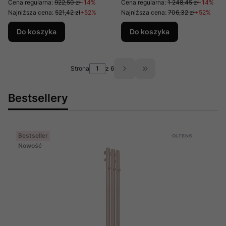
Cena regularna:
922,50 zł
-14%
Cena regularna:
1 248,45 zł
-14%
Najniższa cena:
521,42 zł
+52%
Najniższa cena:
706,32 zł
+52%
Do koszyka
Do koszyka
Strona
z 6
Przejdź do ostatniej st
Bestsellery
Bestseller
Nowość