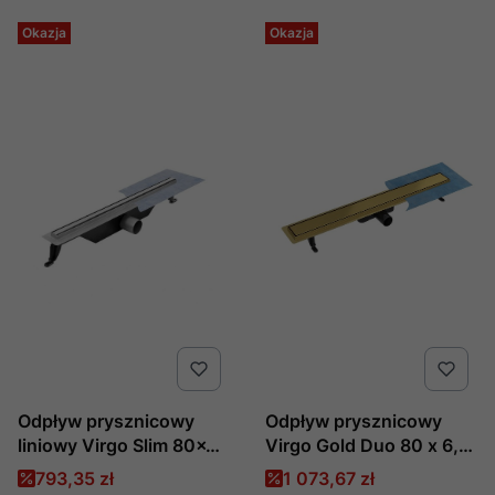
Okazja
Okazja
Odpływ prysznicowy
Odpływ prysznicowy
liniowy Virgo Slim 80x3
Virgo Gold Duo 80 x 6,
cm produkcji Besco
nr kat. OL-80-VG
Cena promocyjna
Cena promocyjna
793,35 zł
1 073,67 zł
,producent Besco