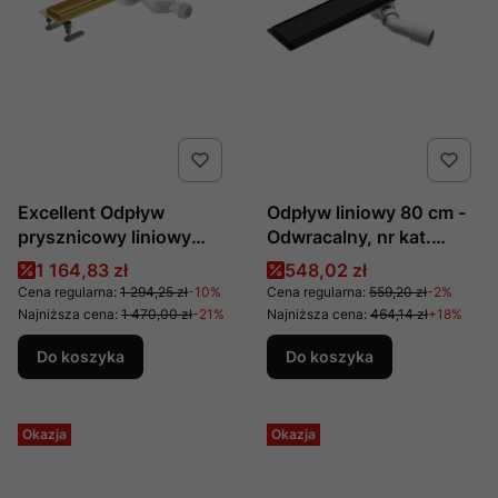
Excellent Odpływ
Odpływ liniowy 80 cm -
prysznicowy liniowy
Odwracalny, nr kat.
80cm złoty z rusztem do
KOS_N08D, producent
Cena promocyjna
Cena promocyjna
1 164,83 zł
548,02 zł
wklejenia płytki Stilio
Deante
Cena regularna:
1 294,25 zł
-10%
Cena regularna:
559,20 zł
-2%
Gold
Najniższa cena:
1 470,00 zł
-21%
Najniższa cena:
464,14 zł
+18%
INEX.1515.800.P.GL
Do koszyka
Do koszyka
Okazja
Okazja