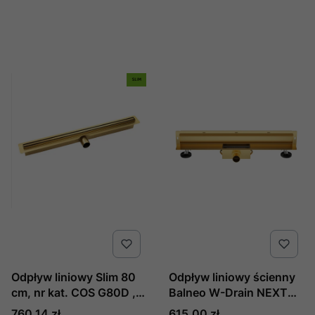
Odpływ liniowy Slim 80
Odpływ liniowy ścienny
cm, nr kat. COS G80D ,
Balneo W-Drain NEXT
producent Laveo
2w1 80 cm złoty
Cena
Cena
760,14 zł
615,00 zł