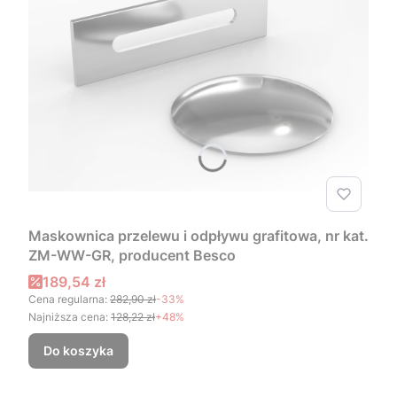
Maskownica przelewu i odpływu grafitowa, nr kat.
ZM-WW-GR, producent Besco
Cena promocyjna
189,54 zł
Cena regularna:
282,90 zł
-33%
Najniższa cena:
128,22 zł
+48%
Do koszyka