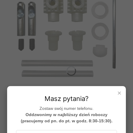
×
Oltens Hamnes zestaw montażowy miski wiszącej
Masz pytania?
Hamnes 49405000
PRODUCENT
OLTENS
Zostaw swój numer telefonu.
Cena
89,95 zł
Oddzwonimy w najbliższy dzień roboczy
(pracujemy od pn. do pt. w godz. 8:30-15:30).
Do koszyka