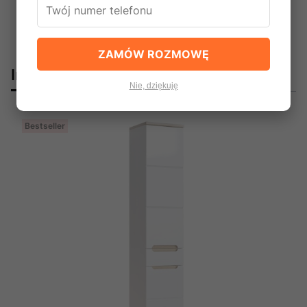
ZAMÓW ROZMOWĘ
Innym spododobały się:
Nie, dziękuję
Bestseller