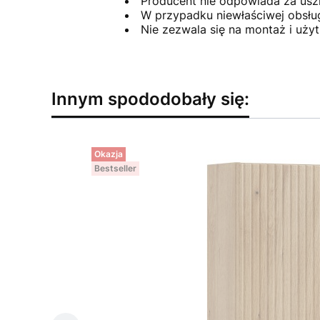
Producent nie odpowiada za usz
W przypadku niewłaściwej obsłu
Nie zezwala się na montaż i uż
Innym spododobały się:
Okazja
Bestseller