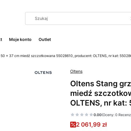
t
Moje konto
Outlet
 150 x 37 cm miedź szczotkowana 55028610, producent: OLTENS, nr kat: 55028
Oltens
Oltens Stang gr
miedź szczotko
OLTENS, nr kat:
0.00
(Oceny: 0 Recenzj
2 061,99 zł