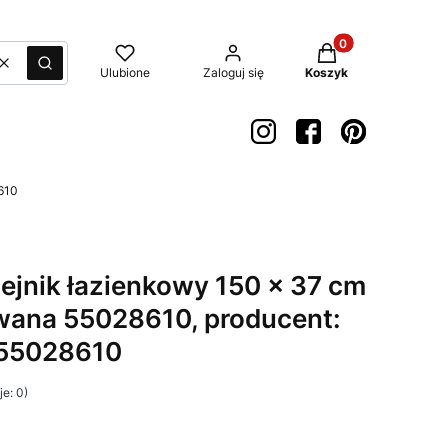
Produkty w koszyk
Wyczyść
Szukaj
Ulubione
Zaloguj się
Koszyk
610
zejnik łazienkowy 150 x 37 cm
wana 55028610, producent:
 55028610
e: 0)