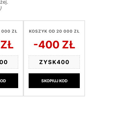
żej.
)
 000 ZŁ
KOSZYK OD 20 000 ZŁ
 ZŁ
-400 ZŁ
00
ZYSK400
KOD
SKOPIUJ KOD