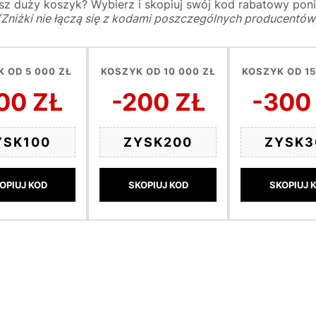
z duży koszyk? Wybierz i skopiuj swój kod rabatowy poni
(Zniżki nie łączą się z kodami poszczególnych producentów
 OD 5 000 ZŁ
KOSZYK OD 10 000 ZŁ
KOSZYK OD 15
00 ZŁ
-200 ZŁ
-300
YSK100
ZYSK200
ZYSK3
OPIUJ KOD
SKOPIUJ KOD
SKOPIUJ 