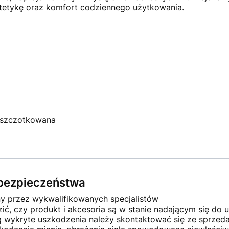
stetykę oraz komfort codziennego użytkowania.
×
szczotkowana
Masz pytania?
Zostaw swój numer telefonu.
Oddzwonimy w najbliższy dzień roboczy
(pracujemy od pn. do pt. w godz. 8:30-15:30).
e bezpieczeństwa
ny przez wykwalifikowanych specjalistów
ć, czy produkt i akcesoria są w stanie nadającym się do u
ną wykryte uszkodzenia należy skontaktować się ze sprze