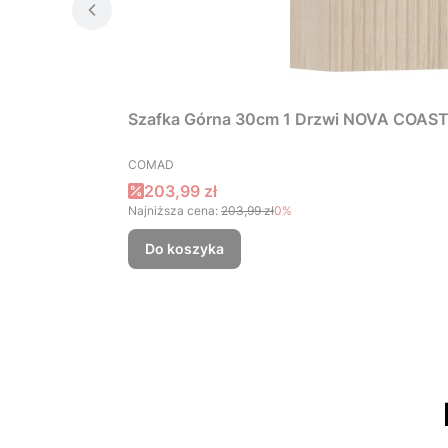
Szafka Górna 30cm 1 Drzwi NOVA COAS
PRODUCENT
COMAD
Cena promocyjna
203,99 zł
Najniższa cena:
203,99 zł
0%
Do koszyka