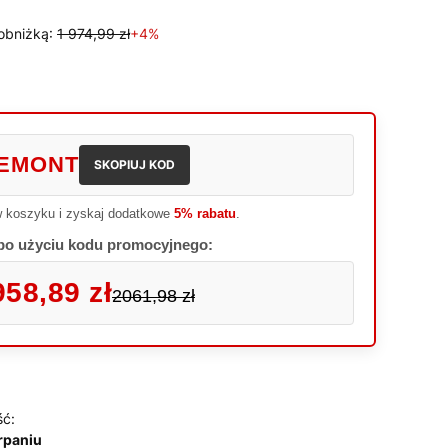
obniżką:
1 974,99 zł
+4%
EMONT
SKOPIUJ KOD
 koszyku i zyskaj dodatkowe
5% rabatu
.
po użyciu kodu promocyjnego:
958,89 zł
2061,98 zł
ść:
rpaniu