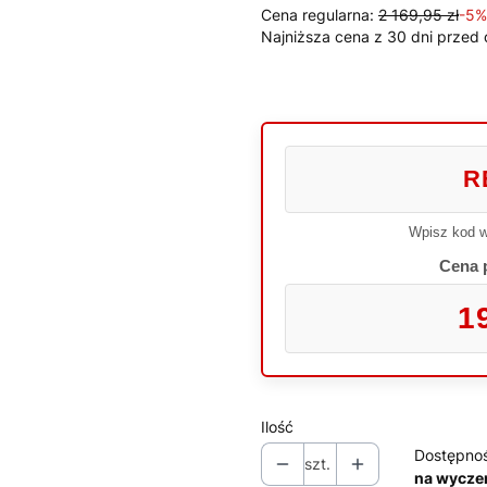
Cena regularna:
2 169,95 zł
-5%
Najniższa cena z 30 dni przed 
R
Wpisz kod w
Cena 
1
Ilość
Dostępno
szt.
na wycze