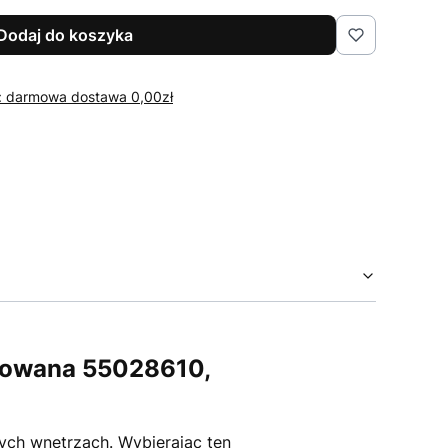
Dodaj do koszyka
r: darmowa dostawa 0,00zł
tkowana 55028610,
ych wnętrzach. Wybierając ten