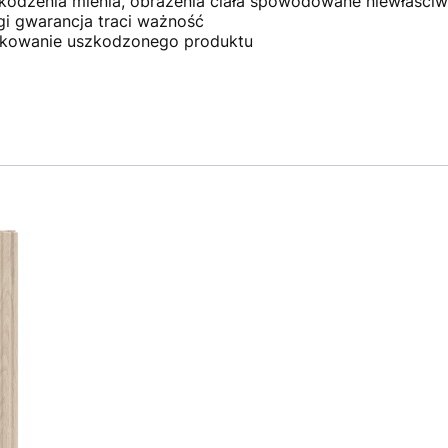
kodzenia mienia, obrażenia ciała spowodowane niewłaściw
ZAMÓW ROZMOWĘ
gi gwarancja traci ważność
ytkowanie uszkodzonego produktu
Nie, dziękuję