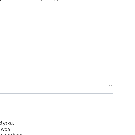
żytku.
dawcą