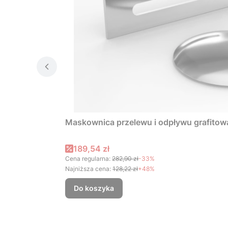
Maskownica przelewu i odpływu grafitow
Cena promocyjna
189,54 zł
Cena regularna:
282,90 zł
-33%
Najniższa cena:
128,22 zł
+48%
Do koszyka