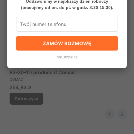
Oddzwonimy w najbliższy dzień roboczy
(pracujemy od pn. do pt. w godz. 8:30-15:30).
ZAMÓW ROZMOWĘ
Nie, dziękuję
Szafka Górna 30cm 1 Drzwi NOVA COAST EVOKE
83-30-1D producent Comad
PRODUCENT
COMAD
Cena
254,83 zł
Do koszyka