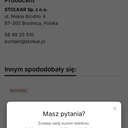
Producent
STOLKAR Sp. z o.o.
ul. Niskie Brodno 4
87-300 Brodnica, Polska
56 49 33 510
kontakt@stolkar.pl
Innym spododobały się:
Bestseller
×
Masz pytania?
Zostaw swój numer telefonu.