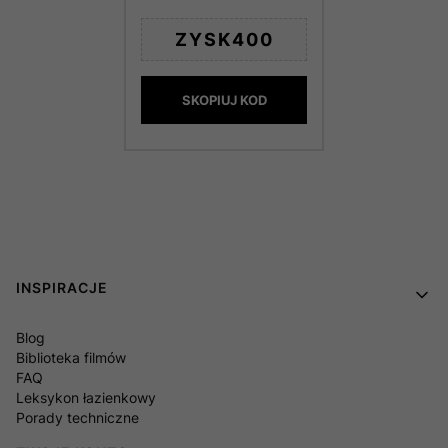
ZYSK400
SKOPIUJ KOD
Linki w stopce
INSPIRACJE
Blog
Biblioteka filmów
FAQ
Leksykon łazienkowy
Porady techniczne