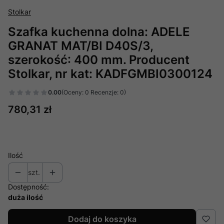
Stolkar
Szafka kuchenna dolna: ADELE
GRANAT MAT/BI D40S/3,
szerokość: 400 mm. Producent
Stolkar, nr kat: KADFGMBI0300124
0.00
(Oceny: 0 Recenzje: 0)
Cena
780,31 zł
Ilość
szt.
Dostępność:
duża ilość
Dodaj do koszyka