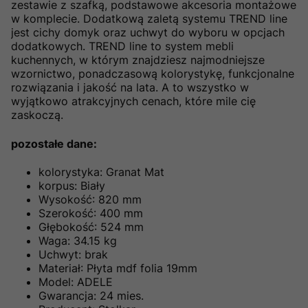
zestawie z szafką, podstawowe akcesoria montażowe
w komplecie. Dodatkową zaletą systemu TREND line
jest cichy domyk oraz uchwyt do wyboru w opcjach
dodatkowych. TREND line to system mebli
kuchennych, w którym znajdziesz najmodniejsze
wzornictwo, ponadczasową kolorystykę, funkcjonalne
rozwiązania i jakość na lata. A to wszystko w
wyjątkowo atrakcyjnych cenach, które mile cię
zaskoczą.
pozostałe dane:
kolorystyka: Granat Mat
korpus: Biały
Wysokość: 820 mm
Szerokość: 400 mm
Głębokość: 524 mm
Waga: 34.15 kg
Uchwyt: brak
Materiał: Płyta mdf folia 19mm
Model: ADELE
Gwarancja: 24 mies.