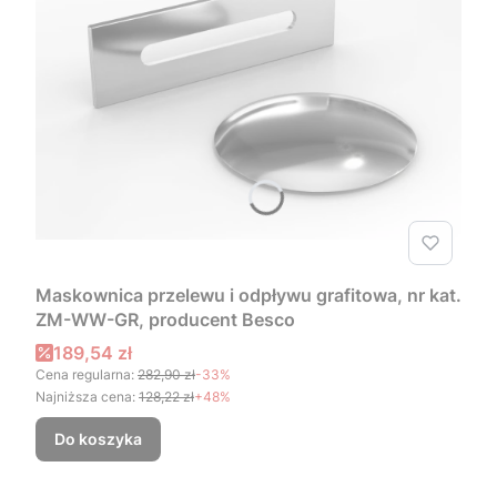
Maskownica przelewu i odpływu grafitowa, nr kat.
ZM-WW-GR, producent Besco
Cena promocyjna
189,54 zł
Cena regularna:
282,90 zł
-33%
Najniższa cena:
128,22 zł
+48%
Do koszyka